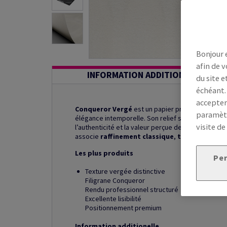
Bonjour 
afin de v
INFORMATION ADDITIONNELLE
du site e
échéant.
accepter
Conqueror Vergé
est un papier prestige à struc
paramètr
élégance intemporelle. Son relief subtil et son fil
visite de
l’authenticité et la valeur perçue des supports. Ad
associe
raffinement classique
,
texture vergé
Les plus produits
Per
Texture vergée distinctive
Filigrane Conqueror
Rendu professionnel structuré
Excellente lisibilité
Positionnement premium
Information additionelle