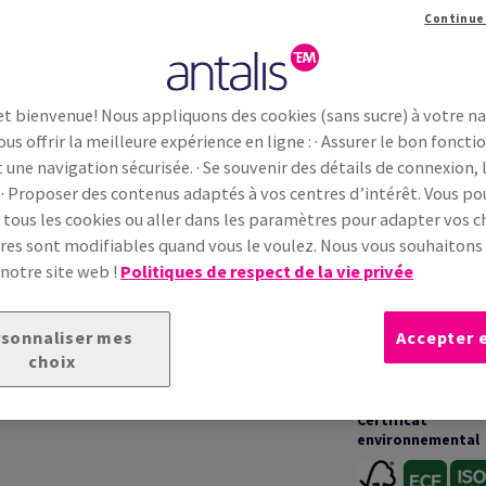
Continue
et bienvenue! Nous appliquons des cookies (sans sucre) à votre n
ous offrir la meilleure expérience en ligne : · Assurer le bon fonc
INFORMATIONS TECHNIQUES
t une navigation sécurisée. · Se souvenir des détails de connexion, 
 · Proposer des contenus adaptés à vos centres d’intérêt. Vous p
 tous les cookies ou aller dans les paramètres pour adapter vos ch
Garanties
ture vergée traditionnelle, reconnu pour son
es sont modifiables quand vous le voulez. Nous vous souhaiton
igrane Conqueror distinctif renforcent
 notre site web !
Politiques de respect de la vie privée
apté à l’impression offset et numérique, il
e
et
qualité d’impression professionnelle
.
Impression &
transformation
sonnaliser mes
Accepter 
choix
Certificat
environnemental