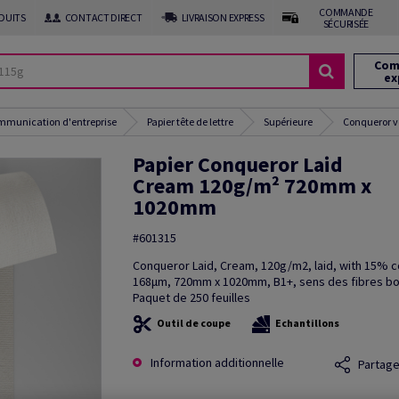
COMMANDE
DUITS
CONTACT DIRECT
LIVRAISON EXPRESS
SÉCURISÉE
Com
ex
ommunication d'entreprise
Papier tête de lettre
Supérieure
Conqueror v
Papier Conqueror Laid
Cream 120g/m² 720mm x
1020mm
#601315
Conqueror Laid, Cream, 120g/m2, laid, with 15% c
168µm, 720mm x 1020mm, B1+, sens des fibres bor
Paquet de 250 feuilles
Outil de coupe
Echantillons
Information additionnelle
Partage