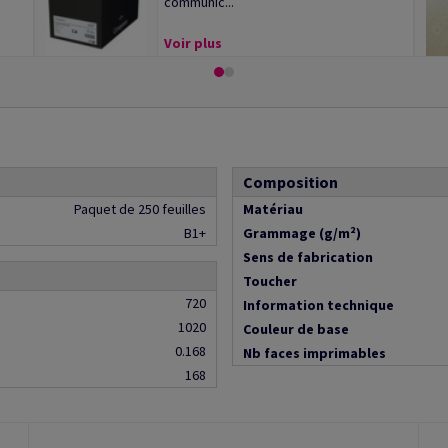
communic...
Voir plus
Composition
Paquet de 250 feuilles
Matériau
B1+
Grammage (g/m²)
Sens de fabrication
Toucher
720
Information technique
1020
Couleur de base
0.168
Nb faces imprimables
168