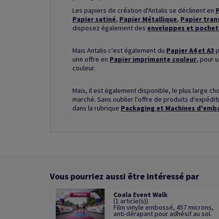
Les papiers de création d'Antalis se déclinent en
P
Papier satiné
,
Papier Métallique
,
Papier tran
disposez également des
enveloppes et pochet
Mais Antalis c'est également du
Papier A4 et A3
p
une offre en
Papier imprimante couleur
, pour 
couleur.
Mais, il est également disponible, le plus large ch
marché. Sans oublier l'offre de produits d'expéd
dans la rubrique
Packaging et Machines d'emb
Vous pourriez aussi être intéressé par
Coala Event Walk
(1 article(s))
Film vinyle embossé, 457 microns,
anti-dérapant pour adhésif au sol.