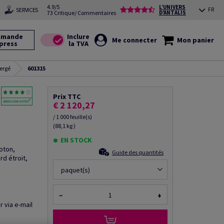
4.9/5
L’UNIVERS
SERVICES
FR
73 Critique/ Commentaires
D’ANTALIS
mande
Me connecter
Mon panier
press
ergé
601315
Prix TTC
€ 2 120,27
/ 1 000 feuille(s)
(88,1 kg )
EN STOCK
oton,
Guide des quantités
d étroit,
paquet(s)
−
+
r via e-mail