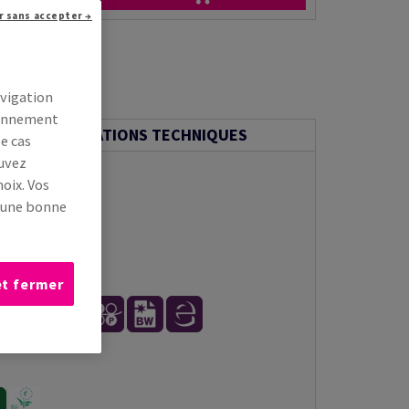
r sans accepter →
avigation
tionnement
INFORMATIONS TECHNIQUES
le cas
ouvez
oix. Vos
s une bonne
et fermer