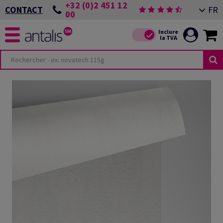
+32 (0)2 451 12
FR
CONTACT
00