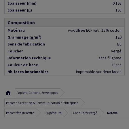
Epaisseur (mm)
0.168
Epaisseur (µ)
168
Composition
Matériau
woodfree ECF with 15% cotton
Grammage (g/m²)
120
Sens de fabrication
BE
Toucher
vergé
Information technique
sans filigrane
Couleur de base
Blanc
Nb faces imprimables
imprimable sur deux faces
Papiers, Cartons, Enveloppes
Papier de création & Communication d'entreprise
Papier tête de lettre
Supérieure
Conqueror vergé
601294