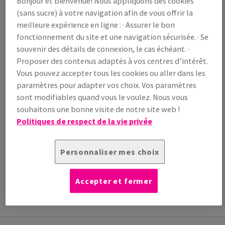
Bonjour et bienvenue! Nous appliquons des cookies
/ 1 000 feuille(s)
(sans sucre) à votre navigation afin de vous offrir la
(88,1 kg )
meilleure expérience en ligne : · Assurer le bon
LIVRAISON PRÉVUE LE 10/08/2026
fonctionnement du site et une navigation sécurisée. · Se
Guide des quantités
souvenir des détails de connexion, le cas échéant. ·
Proposer des contenus adaptés à vos centres d’intérêt.
paquet(s)
Vous pouvez accepter tous les cookies ou aller dans les
paramètres pour adapter vos choix. Vos paramètres
−
+
sont modifiables quand vous le voulez. Nous vous
souhaitons une bonne visite de notre site web !
Politiques de respect de la vie privée
Personnaliser mes choix
Outil de coupe
INFORMATION
INFORMATIONS
INFORMATIONS
Accepter et fermer
ADDITIONNELLE
TECHNIQUES
TECHNIQUES