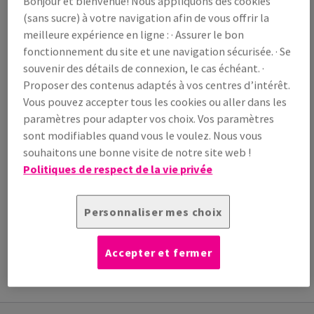
Bonjour et bienvenue! Nous appliquons des cookies
/ 1 000 feuille(s)
(sans sucre) à votre navigation afin de vous offrir la
(86,4 kg )
meilleure expérience en ligne : · Assurer le bon
LIVRAISON PRÉVUE LE 10/08/2026
fonctionnement du site et une navigation sécurisée. · Se
Guide des quantités
souvenir des détails de connexion, le cas échéant. ·
Proposer des contenus adaptés à vos centres d’intérêt.
paquet(s)
Vous pouvez accepter tous les cookies ou aller dans les
paramètres pour adapter vos choix. Vos paramètres
−
+
sont modifiables quand vous le voulez. Nous vous
souhaitons une bonne visite de notre site web !
Politiques de respect de la vie privée
Personnaliser mes choix
Outil de coupe
INFORMATION
INFORMATIONS
INFORMATIONS
Accepter et fermer
ADDITIONNELLE
TECHNIQUES
TECHNIQUES