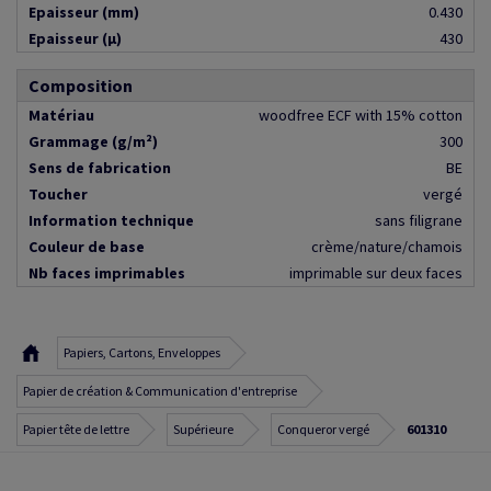
Epaisseur (mm)
0.430
Epaisseur (µ)
430
Composition
Matériau
woodfree ECF with 15% cotton
Grammage (g/m²)
300
Sens de fabrication
BE
Toucher
vergé
Information technique
sans filigrane
Couleur de base
crème/nature/chamois
Nb faces imprimables
imprimable sur deux faces
Papiers, Cartons, Enveloppes
Papier de création & Communication d'entreprise
Papier tête de lettre
Supérieure
Conqueror vergé
601310