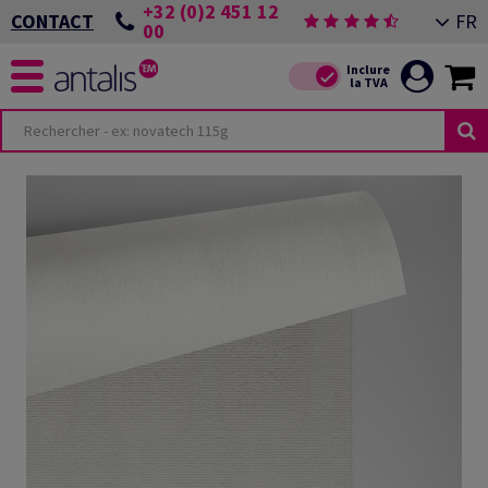
+32 (0)2 451 12
FR
CONTACT
00