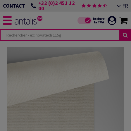
+32 (0)2 451 12
FR
CONTACT
00