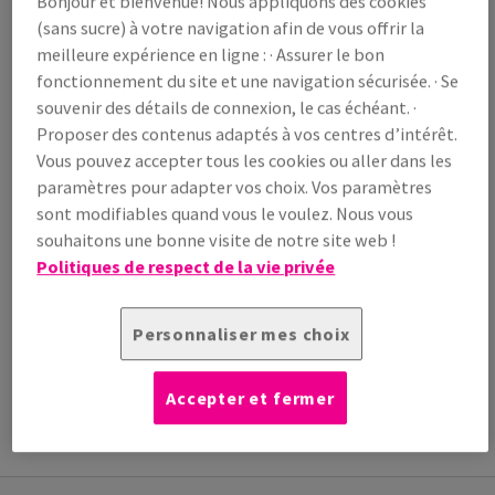
Bonjour et bienvenue! Nous appliquons des cookies
/ 1 000 feuille(s)
(sans sucre) à votre navigation afin de vous offrir la
(86,4 kg )
meilleure expérience en ligne : · Assurer le bon
EN STOCK
fonctionnement du site et une navigation sécurisée. · Se
Guide des quantités
souvenir des détails de connexion, le cas échéant. ·
Proposer des contenus adaptés à vos centres d’intérêt.
paquet(s)
Vous pouvez accepter tous les cookies ou aller dans les
paramètres pour adapter vos choix. Vos paramètres
−
+
sont modifiables quand vous le voulez. Nous vous
souhaitons une bonne visite de notre site web !
Politiques de respect de la vie privée
Personnaliser mes choix
Outil de coupe
INFORMATION
INFORMATIONS
INFORMATIONS
Accepter et fermer
ADDITIONNELLE
TECHNIQUES
TECHNIQUES