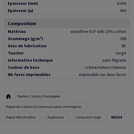
Epaisseur (mm)
0.430
Epaisseur (µ)
430
Composition
Matériau
woodfree ECF with 15% cotton
Grammage (g/m²)
300
Sens de fabrication
BE
Toucher
vergé
Information technique
sans filigrane
Couleur de base
crème/nature/chamois
Nb faces imprimables
imprimable sur deux faces
Papiers, Cartons, Enveloppes
Papier de création & Communication d'entreprise
Papier tête de lettre
Supérieure
Conqueror vergé
601324