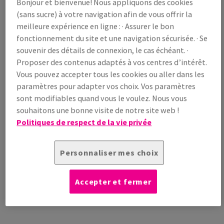
Bonjour et bienvenue! Nous appliquons des cookies
/ 1 000 feuille(s)
(101 kg )
(sans sucre) à votre navigation afin de vous offrir la
EN STOCK
meilleure expérience en ligne : · Assurer le bon
fonctionnement du site et une navigation sécurisée. · Se
Guide des quantités
souvenir des détails de connexion, le cas échéant. ·
paquet(s)
Proposer des contenus adaptés à vos centres d’intérêt.
Vous pouvez accepter tous les cookies ou aller dans les
−
+
paramètres pour adapter vos choix. Vos paramètres
sont modifiables quand vous le voulez. Nous vous
souhaitons une bonne visite de notre site web !
Politiques de respect de la vie privée
Outil de coupe
Personnaliser mes choix
Echantillons
Accepter et fermer
INFORMATION
INFORMATIONS
INFORMATIONS
ADDITIONNELLE
TECHNIQUES
TECHNIQUES