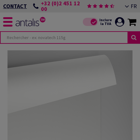
+32 (0)2 451 12
FR
CONTACT
00