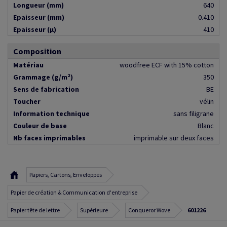
Longueur (mm)
640
Epaisseur (mm)
0.410
Epaisseur (µ)
410
Composition
Matériau
woodfree ECF with 15% cotton
Grammage (g/m²)
350
Sens de fabrication
BE
Toucher
vélin
Information technique
sans filigrane
Couleur de base
Blanc
Nb faces imprimables
imprimable sur deux faces
Papiers, Cartons, Enveloppes
Papier de création & Communication d'entreprise
Papier tête de lettre
Supérieure
Conqueror Wove
601226