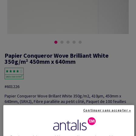
Papier Conqueror Wove Brilliant White
350g/m² 450mm x 640mm
#601226
Papier Conqueror Wove Brillant White 350g/m2, 410µm, 450mm x
640mm, (SRA2), Fibre parallèle au petit côté, Paquet de 100 feuilles
Information additionnelle
Partager via e-mail
Continuer sans accepter →
Prix TTC
€ 2 542,32