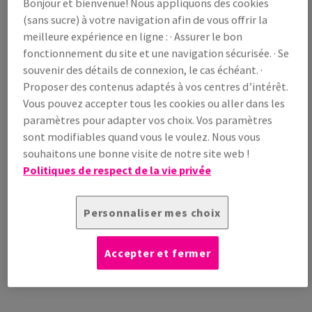
Bonjour et bienvenue! Nous appliquons des cookies
/ 1 000 feuille(s)
(294 kg )
(sans sucre) à votre navigation afin de vous offrir la
EN STOCK
meilleure expérience en ligne : · Assurer le bon
fonctionnement du site et une navigation sécurisée. · Se
Guide des quantités
souvenir des détails de connexion, le cas échéant. ·
paquet(s)
Proposer des contenus adaptés à vos centres d’intérêt.
Vous pouvez accepter tous les cookies ou aller dans les
−
+
paramètres pour adapter vos choix. Vos paramètres
sont modifiables quand vous le voulez. Nous vous
souhaitons une bonne visite de notre site web !
Politiques de respect de la vie privée
Outil de coupe
Personnaliser mes choix
Echantillons
Accepter et fermer
INFORMATION
INFORMATIONS
INFORMATIONS
ADDITIONNELLE
TECHNIQUES
TECHNIQUES