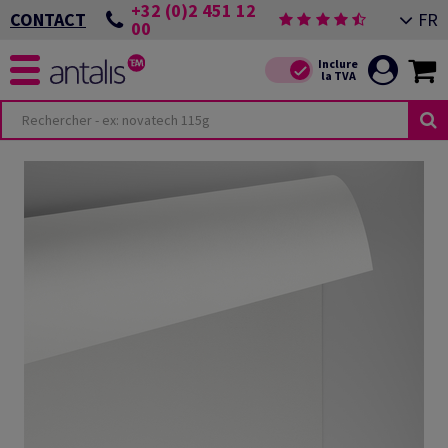
+32 (0)2 451 12
FR
CONTACT
00