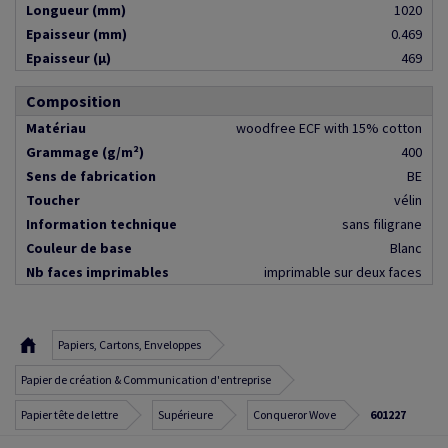
Longueur (mm)
1020
Epaisseur (mm)
0.469
Epaisseur (µ)
469
Composition
Matériau
woodfree ECF with 15% cotton
Grammage (g/m²)
400
Sens de fabrication
BE
Toucher
vélin
Information technique
sans filigrane
Couleur de base
Blanc
Nb faces imprimables
imprimable sur deux faces
Papiers, Cartons, Enveloppes
Papier de création & Communication d'entreprise
Papier tête de lettre
Supérieure
Conqueror Wove
601227