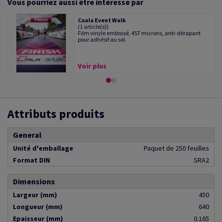
Vous pourriez aussi être intéressé par
Coala Event Walk
(1 article(s))
Film vinyle embossé, 457 microns, anti-dérapant
pour adhésif au sol.
Voir plus
Attributs produits
General
Unité d'emballage
Paquet de 250 feuilles
Format DIN
SRA2
Dimensions
Largeur (mm)
450
Longueur (mm)
640
Epaisseur (mm)
0.165