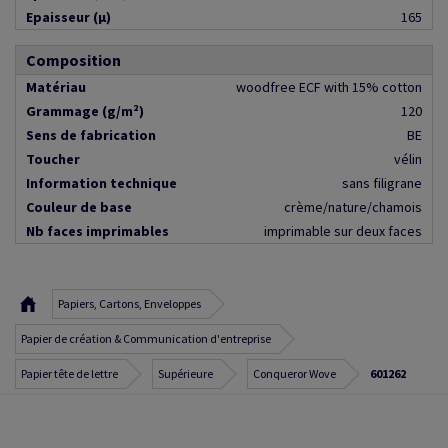
Epaisseur (µ)
165
Composition
Matériau
woodfree ECF with 15% cotton
Grammage (g/m²)
120
Sens de fabrication
BE
Toucher
vélin
Information technique
sans filigrane
Couleur de base
crème/nature/chamois
Nb faces imprimables
imprimable sur deux faces
Papiers, Cartons, Enveloppes
Papier de création & Communication d'entreprise
Papier tête de lettre
Supérieure
Conqueror Wove
601262