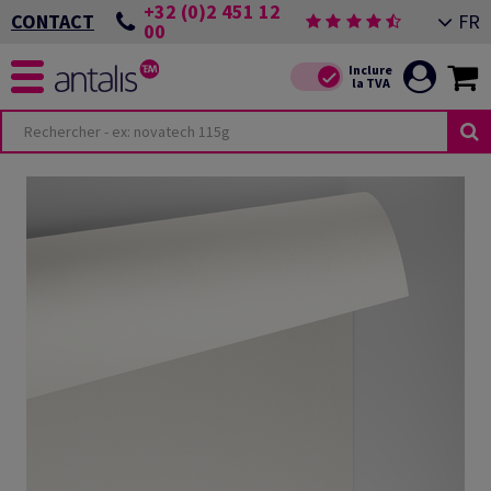
+32 (0)2 451 12
FR
CONTACT
00