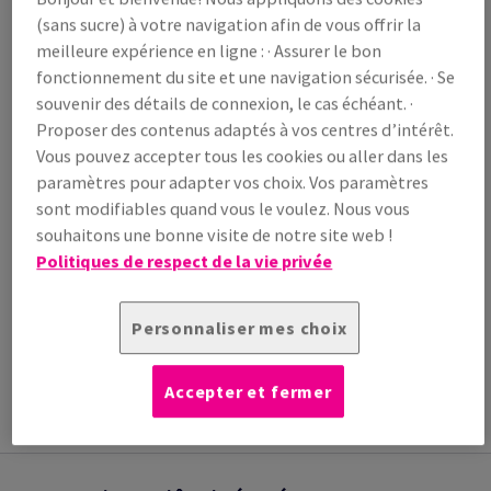
/ 1 000 feuille(s)
(sans sucre) à votre navigation afin de vous offrir la
(34,6 kg )
meilleure expérience en ligne : · Assurer le bon
LIVRAISON PRÉVUE LE 10/08/2026
fonctionnement du site et une navigation sécurisée. · Se
Guide des quantités
souvenir des détails de connexion, le cas échéant. ·
paquet(s)
Proposer des contenus adaptés à vos centres d’intérêt.
Vous pouvez accepter tous les cookies ou aller dans les
−
+
paramètres pour adapter vos choix. Vos paramètres
sont modifiables quand vous le voulez. Nous vous
souhaitons une bonne visite de notre site web !
Politiques de respect de la vie privée
Outil de coupe
Personnaliser mes choix
INFORMATION
INFORMATIONS
INFORMATIONS
ADDITIONNELLE
TECHNIQUES
TECHNIQUES
Accepter et fermer