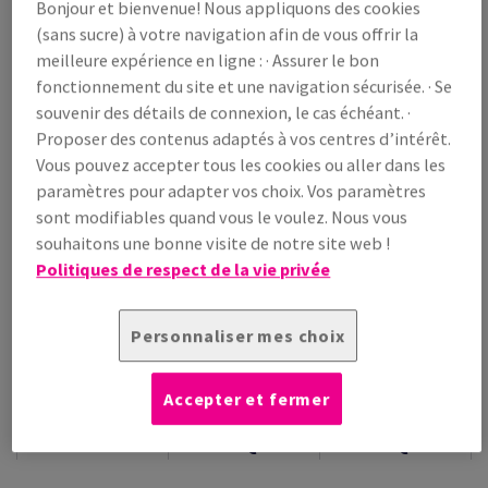
Bonjour et bienvenue! Nous appliquons des cookies
/ 1 000 feuille(s)
(sans sucre) à votre navigation afin de vous offrir la
(28,8 kg )
meilleure expérience en ligne : · Assurer le bon
EN RÉASSORT
fonctionnement du site et une navigation sécurisée. · Se
Guide des quantités
souvenir des détails de connexion, le cas échéant. ·
Proposer des contenus adaptés à vos centres d’intérêt.
paquet(s)
Vous pouvez accepter tous les cookies ou aller dans les
paramètres pour adapter vos choix. Vos paramètres
−
+
sont modifiables quand vous le voulez. Nous vous
souhaitons une bonne visite de notre site web !
Politiques de respect de la vie privée
Personnaliser mes choix
Outil de coupe
Echantillons
Accepter et fermer
INFORMATION
INFORMATIONS
INFORMATIONS
ADDITIONNELLE
TECHNIQUES
TECHNIQUES