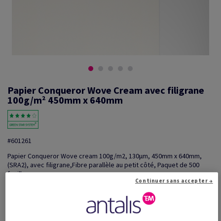
Papier Conqueror Wove Cream avec filigrane
100g/m² 450mm x 640mm
#601261
Papier Conqueror Wove cream 100g/m2, 130µm, 450mm x 640mm,
(SRA2), avec filigrane,Fibre parallèle au petit côté, Paquet de 500
feuilles
Continuer sans accepter →
Information additionnelle
Partager via e-mail
Prix TTC
€ 692,91