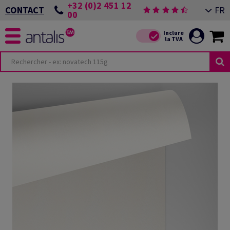
+32 (0)2 451 12
FR
CONTACT
00