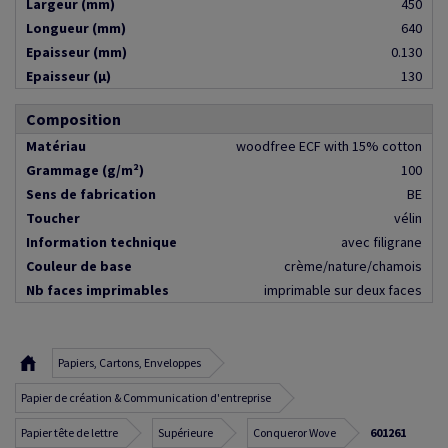
Largeur (mm)
450
Longueur (mm)
640
Epaisseur (mm)
0.130
Epaisseur (µ)
130
Composition
Matériau
woodfree ECF with 15% cotton
Grammage (g/m²)
100
Sens de fabrication
BE
Toucher
vélin
Information technique
avec filigrane
Couleur de base
crème/nature/chamois
Nb faces imprimables
imprimable sur deux faces
Papiers, Cartons, Enveloppes
Papier de création & Communication d'entreprise
Papier tête de lettre
Supérieure
Conqueror Wove
601261