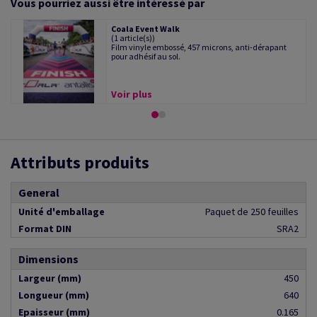
Vous pourriez aussi être intéressé par
Coala Event Walk
(1 article(s))
Film vinyle embossé, 457 microns, anti-dérapant
pour adhésif au sol.
Voir plus
Attributs produits
General
Unité d'emballage
Paquet de 250 feuilles
Format DIN
SRA2
Dimensions
Largeur (mm)
450
Longueur (mm)
640
Epaisseur (mm)
0.165