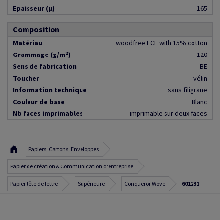
Epaisseur (µ)
165
Composition
Matériau
woodfree ECF with 15% cotton
Grammage (g/m²)
120
Sens de fabrication
BE
Toucher
vélin
Information technique
sans filigrane
Couleur de base
Blanc
Nb faces imprimables
imprimable sur deux faces
Papiers, Cartons, Enveloppes
Papier de création & Communication d'entreprise
Papier tête de lettre
Supérieure
Conqueror Wove
601231