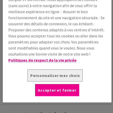
/ 1 000 feuille(s)
(sans sucre) à votre navigation afin de vous offrir la
(34,6 kg )
meilleure expérience en ligne : · Assurer le bon
EN STOCK
fonctionnement du site et une navigation sécurisée. · Se
Guide des quantités
souvenir des détails de connexion, le cas échéant. ·
paquet(s)
Proposer des contenus adaptés à vos centres d’intérêt.
Vous pouvez accepter tous les cookies ou aller dans les
−
+
paramètres pour adapter vos choix. Vos paramètres
sont modifiables quand vous le voulez. Nous vous
souhaitons une bonne visite de notre site web !
Politiques de respect de la vie privée
Outil de coupe
Personnaliser mes choix
INFORMATION
INFORMATIONS
INFORMATIONS
ADDITIONNELLE
TECHNIQUES
TECHNIQUES
Accepter et fermer