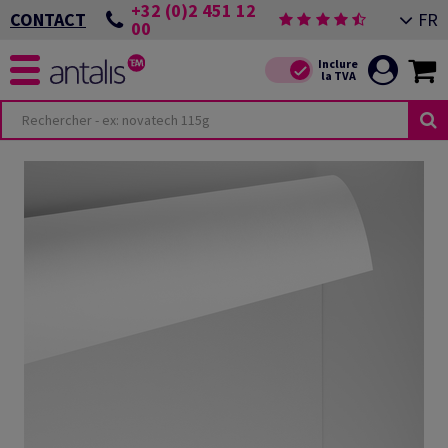
+32 (0)2 451 12
FR
CONTACT
00