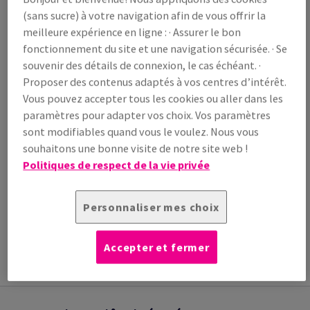
/ 1 000 feuille(s)
(sans sucre) à votre navigation afin de vous offrir la
(28,8 kg )
meilleure expérience en ligne : · Assurer le bon
EN STOCK
fonctionnement du site et une navigation sécurisée. · Se
Guide des quantités
souvenir des détails de connexion, le cas échéant. ·
paquet(s)
Proposer des contenus adaptés à vos centres d’intérêt.
Vous pouvez accepter tous les cookies ou aller dans les
−
+
paramètres pour adapter vos choix. Vos paramètres
sont modifiables quand vous le voulez. Nous vous
souhaitons une bonne visite de notre site web !
Politiques de respect de la vie privée
Outil de coupe
Personnaliser mes choix
INFORMATION
INFORMATIONS
INFORMATIONS
ADDITIONNELLE
TECHNIQUES
TECHNIQUES
Accepter et fermer