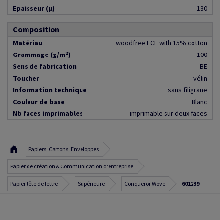
Epaisseur (µ)
130
Composition
Matériau
woodfree ECF with 15% cotton
Grammage (g/m²)
100
Sens de fabrication
BE
Toucher
vélin
Information technique
sans filigrane
Couleur de base
Blanc
Nb faces imprimables
imprimable sur deux faces
Papiers, Cartons, Enveloppes
Papier de création & Communication d'entreprise
Papier tête de lettre
Supérieure
Conqueror Wove
601239