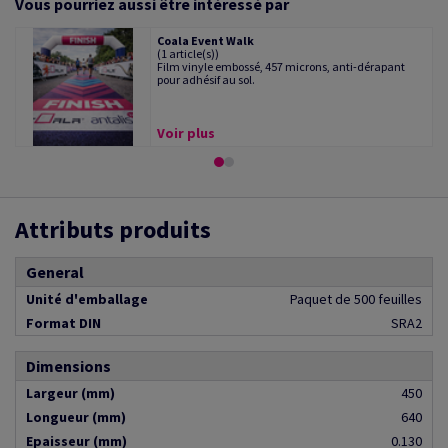
Vous pourriez aussi être intéressé par
Coala Event Walk
(1 article(s))
Film vinyle embossé, 457 microns, anti-dérapant
pour adhésif au sol.
Voir plus
Attributs produits
General
Unité d'emballage
Paquet de 500 feuilles
Format DIN
SRA2
Dimensions
Largeur (mm)
450
Longueur (mm)
640
Epaisseur (mm)
0.130