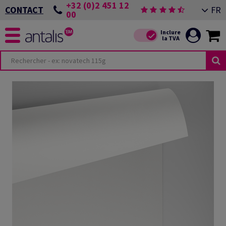
+32 (0)2 451 12
FR
CONTACT
00