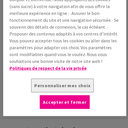
/ 1 000 feuille(s)
(sans sucre) à votre navigation afin de vous offrir la
(86,4 kg )
meilleure expérience en ligne : · Assurer le bon
EN STOCK
fonctionnement du site et une navigation sécurisée. · Se
Guide des quantités
souvenir des détails de connexion, le cas échéant. ·
paquet(s)
Proposer des contenus adaptés à vos centres d’intérêt.
Vous pouvez accepter tous les cookies ou aller dans les
−
+
paramètres pour adapter vos choix. Vos paramètres
sont modifiables quand vous le voulez. Nous vous
souhaitons une bonne visite de notre site web !
Politiques de respect de la vie privée
Outil de coupe
Personnaliser mes choix
INFORMATION
INFORMATIONS
INFORMATIONS
ADDITIONNELLE
TECHNIQUES
TECHNIQUES
Accepter et fermer