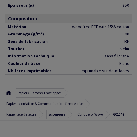
Epaisseur (µ)
350
Composition
Matériau
woodfree ECF with 15% cotton
Grammage (g/m²)
300
Sens de fabrication
BE
Toucher
vélin
Information technique
sans filigrane
Couleur de base
Blanc
Nb faces imprimables
imprimable sur deux faces
Papiers, Cartons, Enveloppes
Papier de création & Communication d'entreprise
Papier tête de lettre
Supérieure
Conqueror Wove
601249