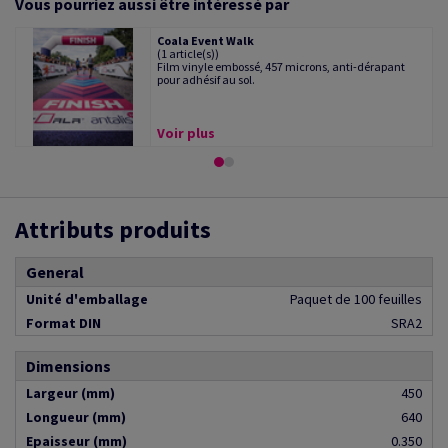
Vous pourriez aussi être intéressé par
Coala Event Walk
(1 article(s))
Film vinyle embossé, 457 microns, anti-dérapant
pour adhésif au sol.
Voir plus
Attributs produits
General
Unité d'emballage
Paquet de 100 feuilles
Format DIN
SRA2
Dimensions
Largeur (mm)
450
Longueur (mm)
640
Epaisseur (mm)
0.350