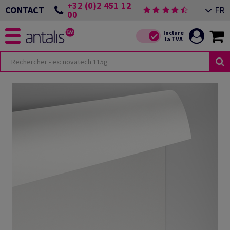
+32 (0)2 451 12
FR
CONTACT
00