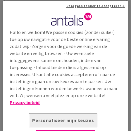
Doorgaan zonder te Accepteren →
Hallo en welkom! We passen cookies (zonder suiker)
toe op uw navigatie voor de beste online ervaring
zodat wij: · Zorgen voor de goede werking van de
website en veilig browsen. · Uw eventuele
inloggegevens kunnen onthouden, indien van
toepassing. · Inhoud bieden die is afgestemd op
interesses. U kunt alle cookies accepteren of naar de
instellingen gaan om uw keuzes aan te passen. Uw
instellingen kunnen worden bewerkt wanneer u maar
wilt. Wij wensen u veel plezier op onze website!
Commerciële enveloppen
(104)
Privacy beleid
Bordrug
(2)
Balgenveloppen
(2)
Personaliseer mijn keuzes
Kraft
(7)
Antalis Classic
(9)