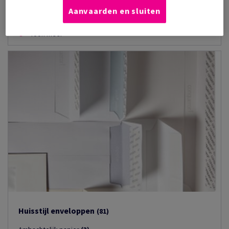
Antalis Premium
(54)
Aanvaarden en sluiten
Speedmail
(32)
Toon meer
Huisstijl enveloppen
(81)