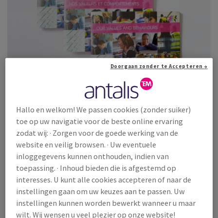
EN
EN
TIE
Doorgaan zonder te Accepteren →
EIT
Hallo en welkom! We passen cookies (zonder suiker)
WERKEN BIJ ANTALIS
toe op uw navigatie voor de beste online ervaring
Antalis: een goede keuze
zodat wij: · Zorgen voor de goede werking van de
website en veilig browsen. · Uw eventuele
Cultuur
inloggegevens kunnen onthouden, indien van
Waarden & gedragingen
toepassing. · Inhoud bieden die is afgestemd op
interesses. U kunt alle cookies accepteren of naar de
Talent & ontwikkeling
instellingen gaan om uw keuzes aan te passen. Uw
Jouw toekomst
instellingen kunnen worden bewerkt wanneer u maar
wilt. Wij wensen u veel plezier op onze website!
Privacybeleid sollicitanten