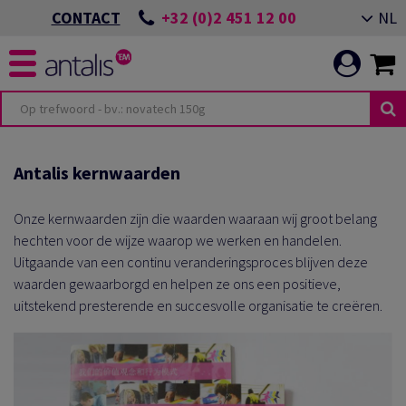
+32 (0)2 451 12 00
NL
CONTACT
TERIOR DESIGN
ITEITEN
OMMITMENT
Antalis kernwaarden
TOR
VENEMENT ALMERE
Onze kernwaarden zijn die waarden waaraan wij groot belang
hechten voor de wijze waarop we werken en handelen.
Uitgaande van een continu veranderingsproces blijven deze
ING
N EEN DUURZAME
OEPASSINGEN
waarden gewaarborgd en helpen ze ons een positieve,
uitstekend presterende en succesvolle organisatie te creëren.
ICATIE
VENEMENT GIESSENS
N ONZE
ES
LEIDEN VAN