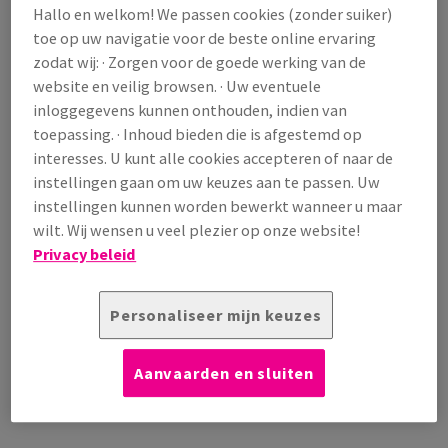
EN
Hallo en welkom! We passen cookies (zonder suiker)
toe op uw navigatie voor de beste online ervaring
zodat wij: · Zorgen voor de goede werking van de
EN
website en veilig browsen. · Uw eventuele
Vacatures
TIE
inloggegevens kunnen onthouden, indien van
toepassing. · Inhoud bieden die is afgestemd op
EIT
interesses. U kunt alle cookies accepteren of naar de
Werving
instellingen gaan om uw keuzes aan te passen. Uw
We hebben één internationaal wervingsbeleid voor de
instellingen kunnen worden bewerkt wanneer u maar
hele groep. Dit maakt interne mobiliteit makkelijker en
wilt. Wij wensen u veel plezier op onze website!
het helpt ons om nieuw talent aan te trekken.
Privacy beleid
Integratie
Personaliseer mijn keuzes
Integratie is zeer belangrijk zodra je bij Antalis aan de
slag gaat en ook tijdens je verdere carrière. Vanaf dag
Aanvaarden en sluiten
één zorgen we voor begeleiding om je te helpen onze
organisatie en activiteiten te begrijpen.