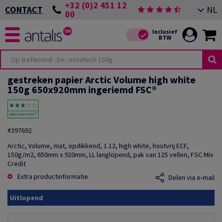
+32 (0)2 451 12
NL
CONTACT
00
gestreken papier Arctic Volume high white
150g 650x920mm ingeriemd FSC®
#397692
Arctic, Volume, mat, opdikkend, 1.12, high white, houtvrij ECF,
150g/m2, 650mm x 920mm, LL langlopend, pak van 125 vellen, FSC Mix
Credit
Extra productinformatie
Delen via e-mail
Uitlopend