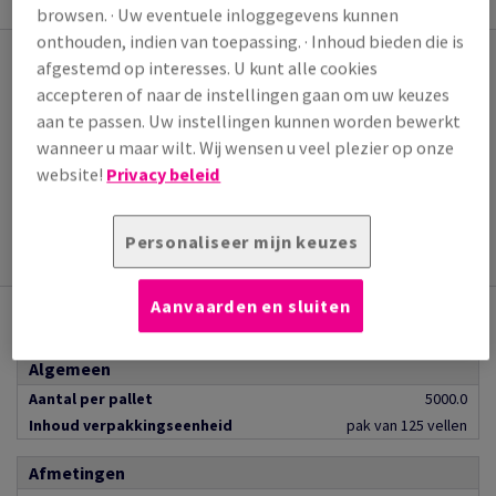
browsen. · Uw eventuele inloggegevens kunnen
onthouden, indien van toepassing. · Inhoud bieden die is
afgestemd op interesses. U kunt alle cookies
U bent misschien ook geïnteresseerd in
accepteren of naar de instellingen gaan om uw keuzes
Coala Event Walk
aan te passen. Uw instellingen kunnen worden bewerkt
(1 artikel(en))
Gestructureerde vinyl, 457 micron. Door deze
wanneer u maar wilt. Wij wensen u veel plezier op onze
structuur is dit materiaal ...
website!
Privacy beleid
Meer informatie
Personaliseer mijn keuzes
Aanvaarden en sluiten
Productkenmerken
Algemeen
Aantal per pallet
5000.0
Inhoud verpakkingseenheid
pak van 125 vellen
Afmetingen