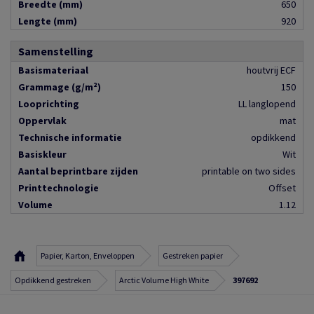
Breedte (mm)
650
Lengte (mm)
920
Samenstelling
Basismateriaal
houtvrij ECF
Grammage (g/m²)
150
Looprichting
LL langlopend
Oppervlak
mat
Technische informatie
opdikkend
Basiskleur
Wit
Aantal beprintbare zijden
printable on two sides
Printtechnologie
Offset
Volume
1.12
Papier, Karton, Enveloppen
Gestreken papier
Opdikkend gestreken
Arctic Volume High White
397692