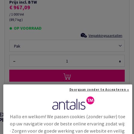
Prijs incl. BTW
€ 967,09
/ 1 000 Vel
(89,7 kg )
OP VOORRAAD
Verpakkingsaantallen
Pak
−
+
Doorgaan zonder te Accepteren →
Artikel snijden
TECHNISCHE
EXTRA
TECHNISCHE
Hallo en welkom! We passen cookies (zonder suiker) toe
INFORMATIE &
PRODUCTINFORMATIE
INFORMATIE
CERTIFICATEN
op uw navigatie voor de beste online ervaring zodat wij:
· Zorgen voor de goede werking van de website en veilig