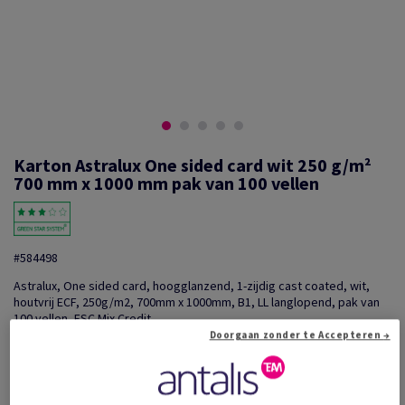
Karton Astralux One sided card wit 250 g/m²
700 mm x 1000 mm pak van 100 vellen
#584498
Astralux, One sided card, hoogglanzend, 1-zijdig cast coated, wit,
houtvrij ECF, 250g/m2, 700mm x 1000mm, B1, LL langlopend, pak van
100 vellen, FSC Mix Credit
Doorgaan zonder te Accepteren →
Extra productinformatie
Delen via e-mail
Prijs incl. BTW
€ 3 745,29