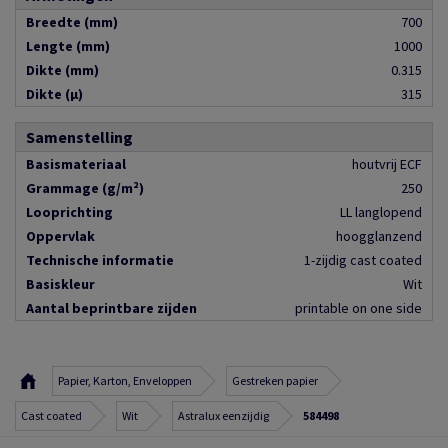
Breedte (mm)
700
Lengte (mm)
1000
Dikte (mm)
0.315
Dikte (µ)
315
Samenstelling
Basismateriaal
houtvrij ECF
Grammage (g/m²)
250
Looprichting
LL langlopend
Oppervlak
hoogglanzend
Technische informatie
1-zijdig cast coated
Basiskleur
Wit
Aantal beprintbare zijden
printable on one side
Papier, Karton, Enveloppen
Gestreken papier
Cast coated
Wit
Astralux eenzijdig
584498