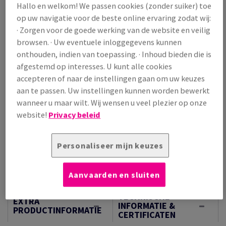
Hallo en welkom! We passen cookies (zonder suiker) toe
/ 1 000 Vel
op uw navigatie voor de beste online ervaring zodat wij:
(175 kg )
· Zorgen voor de goede werking van de website en veilig
VERWACHTE LEVERING 10/08/2026
browsen. · Uw eventuele inloggegevens kunnen
Verpakkingsaantallen
onthouden, indien van toepassing. · Inhoud bieden die is
Pak
afgestemd op interesses. U kunt alle cookies
accepteren of naar de instellingen gaan om uw keuzes
aan te passen. Uw instellingen kunnen worden bewerkt
−
+
wanneer u maar wilt. Wij wensen u veel plezier op onze
website!
Privacy beleid
Personaliseer mijn keuzes
Artikel snijden
Aanvaarden en sluiten
Samples
TECHNISCHE
EXTRA
INFORMATIE &
PRODUCTINFORMATIE
CERTIFICATEN