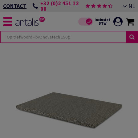
+32 (0)2 451 12
NL
CONTACT
00