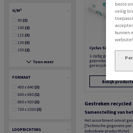
beste on
G/M²
veilig b
toepassi
90
(3)
accepter
100
(2)
kunnen w
115
(3)
website
130
(3)
Cyclus Silk
150
(2)
2-zijdig gestreken halfm
Per
geproduceerd met 100
Toon meer
gerecycleerde vezels.
FORMAAT
Bekijk product
450 x 640
(3)
630 x 880
(1)
650 x 920
(3)
Gestreken recycled 
720 x 1020
(3)
Samenstelling van he
Het assortiment omvat gest
[Technische gegevens per r
LOOPRICHTING
individuele productfiche]