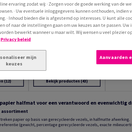
line ervaring zodat wij: · Zorgen voor de goede werking van de we
rowsen. · Uw eventuele inloggegevens kunnen onthouden, indien 
ng. · Inhoud bieden die is afgestemd op interesses. U kunt alle co
Cyclus Silk 
en of naar de instellingen gaan om uw keuzes aan te passen. Uw 
Cyclus Silk 
orden bewerkt wanneer u maar wilt. Wij wensen u veel plezier o
gecoat gere
100% is gema
!
Privacy beleid
Cocoon Silk
Beki
at papier,
100% post-consumer gerecycleerd
sonaliseer mijn
Aanvaarden e
%
FSC® gecertificeerd
keuzes
machinegestreken papier en karton
h...
en
(12)
Bekijk producten
(43)
papier halfmat voor een verantwoord en evenwichtig d
t assortiment
reken papier op basis van gerecycleerde vezels, in halfmatte afwerking.
eferentie (gewicht, percentage gerecycleerde vezels, exacte milieucertifi