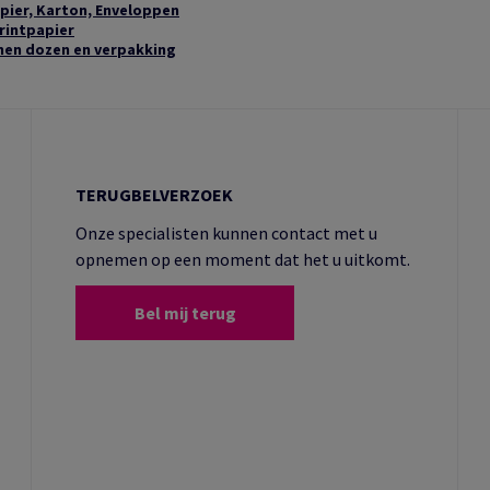
pier, Karton, Enveloppen
rintpapier
nen dozen en verpakking
TERUGBELVERZOEK
Onze specialisten kunnen contact met u
opnemen op een moment dat het u uitkomt.
Bel mij terug