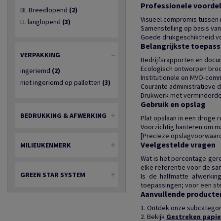
Professionele voorde
BL Breedlopend
(2)
Visueel compromis tussen 
LL langlopend
(3)
Samenstelling op basis va
Goede drukgeschiktheid v
Belangrijkste toepas
VERPAKKING
Bedrijfsrapporten en doc
Ecologisch ontworpen broc
ingeriemd
(2)
Institutionele en MVO-com
niet ingeriemd op palletten
(3)
Courante administratieve
Drukwerk met verminderde
Gebruik en opslag
BEDRUKKING & AFWERKING
Plat opslaan in een droge r
Voorzichtig hanteren om m
[Precieze opslagvoorwaarde
Veelgestelde vragen
MILIEUKENMERK
Wat is het percentage ger
elke referentie voor de sa
GREEN STAR SYSTEM
Is de halfmatte afwerkin
toepassingen; voor een ste
Aanvullende producte
1. Ontdek onze subcatego
2. Bekijk
Gestreken papie