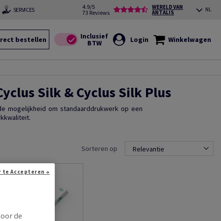
4.9/5
WERELD VAN
SERVICES
NL
73 Reviews
ANTALIS
rect bestellen
Login
Winkelwagen
yclus Silk & Cyclus Silk Plus
 de mogelijkheid om standaarddrukwerk op een
kwaliteit.
Sorteren op
Relevantie
Doorgaan zonder te Accepteren →
voor de