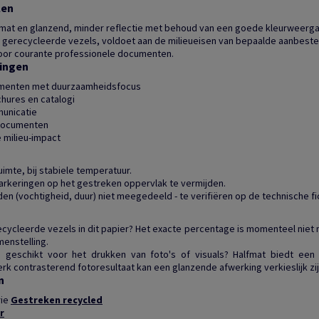
len
mat en glanzend, minder reflectie met behoud van een goede kleurweerga
n gerecycleerde vezels, voldoet aan de milieueisen van bepaalde aanbeste
oor courante professionele documenten.
singen
umenten met duurzaamheidsfocus
hures en catalogi
municatie
 documenten
 milieu-impact
uimte, bij stabiele temperatuur.
arkeringen op het gestreken oppervlak te vermijden.
n (vochtigheid, duur) niet meegedeeld - te verifiëren op de technische fi
ecycleerde vezels in dit papier? Het exacte percentage is momenteel niet
menstelling.
g geschikt voor het drukken van foto's of visuals? Halfmat biedt e
rk contrasterend fotoresultaat kan een glanzende afwerking verkieslijk zij
n
rie
Gestreken recycled
r