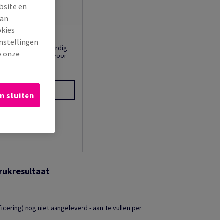
bsite en
van
okies
Plus
instellingen
Plus is een hoogwaardig
p onze
cycled papier dat voor
akt v...
jk producten
(33)
n sluiten
rukresultaat
cering) nog niet aangeleverd - aan te vullen per