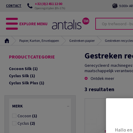
+32 (0)2 451 12 00
CONTACT
9.000+ A
Openingstijden (8h-17h)
EXPLORE MENU
Papier, Karton, Enveloppen
Gestreken papier
Gestreken recycle
Gestreken rec
PRODUCTCATEGORIE
Gerecycleerd machinegest
Cocoon Silk
(1)
maatschappelijk verantwoo
Cyclus Silk
(1)
Ontdek meer
Cyclus Silk Plus
(1)
3
resultaten
MERK
Cocoon
(1)
Cyclus
(2)
Hallo en