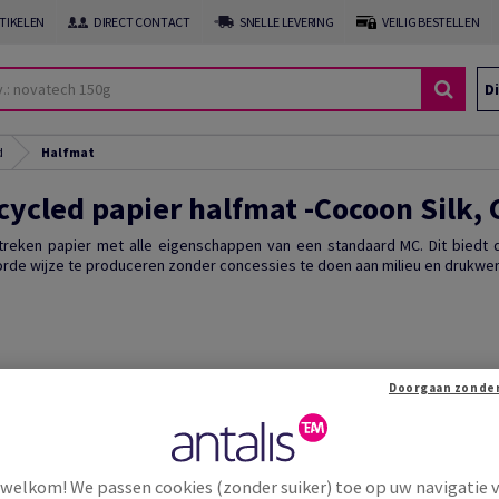
RTIKELEN
DIRECT CONTACT
SNELLE LEVERING
VEILIG BESTELLEN
Di
d
Halfmat
ycled papier halfmat -Cocoon Silk, C
reken papier met alle eigenschappen van een standaard MC. Dit biedt
rde wijze te produceren zonder concessies te doen aan milieu en drukwerk
 welkom! We passen cookies (zonder suiker) toe op uw navigatie 