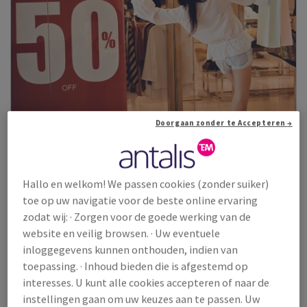
Doorgaan zonder te Accepteren →
Hallo en welkom! We passen cookies (zonder suiker)
Flamstop
toe op uw navigatie voor de beste online ervaring
zodat wij: · Zorgen voor de goede werking van de
2-zijdig gestreken wit, mat papier, vuurvertragend M1.
website en veilig browsen. · Uw eventuele
Bekijk producten
(3)
inloggegevens kunnen onthouden, indien van
toepassing. · Inhoud bieden die is afgestemd op
interesses. U kunt alle cookies accepteren of naar de
Assortiment Large Format gestreken papier voor sign&display
instellingen gaan om uw keuzes aan te passen. Uw