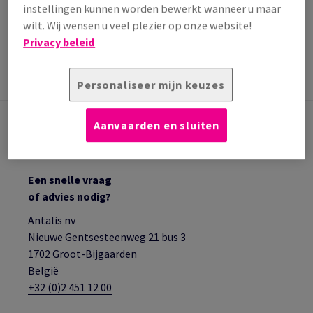
toepassingen of grootformaat offsetpers. In Large Format bieden we
instellingen kunnen worden bewerkt wanneer u maar
brandvertragend papier aan.
wilt. Wij wensen u veel plezier op onze website!
Terug naar begin
Privacy beleid
Papier, Karton, Enveloppen
Gestreken papier
Personaliseer mijn keuzes
Large format gestreken papier
Aanvaarden en sluiten
CONTACT MET EEN SPECIALIST
Een snelle vraag
of advies nodig?
Antalis nv
Nieuwe Gentsesteenweg 21 bus 3
1702 Groot-Bijgaarden
België
+32 (0)2 451 12 00