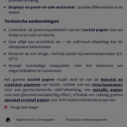
premium ervaring
Displays en point-of-sale materiaal
: tactiele differentiatie in de
winkel
Technische aanbevelingen
Controleer de printcompatibiliteit van het
tactiel papier
met uw
drukproces vóór productie
Voer altijd een testafdruk uit — de soft-touch afwerking kan de
inktopname beïnvloeden
Bewaren op een droge, stofvrije plaats bij kamertemperatuur (15-
25°C)
Vermijd overmatige manipulatie vóór het lamineren om
vingerafdrukken te voorkomen
Het gamma
tactiel papier
maakt deel uit van de
huisstijl en
creatieve papieren
van Antalis. Ontdek ook ons
structuurpapier
voor een gestructureerde reliëf-afwerking, ons
metallic papier
voor een glanzend metaalachtig effect, of bekijk ons volledig gamma
speciaal creatief papier
voor écht onderscheidende projecten.
Terug naar begin
Papier, Karton, Enveloppen
Huisstijl & creatieve papieren