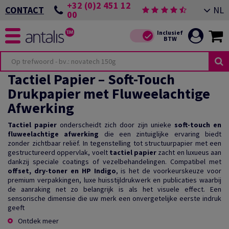
+32 (0)2 451 12
NL
CONTACT
00
Tactiel Papier – Soft-Touch
Drukpapier met Fluweelachtige
Afwerking
Tactiel papier
onderscheidt zich door zijn unieke
soft-touch en
fluweelachtige afwerking
die een zintuiglijke ervaring biedt
zonder zichtbaar reliëf. In tegenstelling tot structuurpapier met een
gestructureerd oppervlak, voelt
tactiel papier
zacht en luxueus aan
dankzij speciale coatings of vezelbehandelingen. Compatibel met
offset, dry-toner en HP Indigo
, is het de voorkeurskeuze voor
premium verpakkingen, luxe huisstijldrukwerk en publicaties waarbij
de aanraking net zo belangrijk is als het visuele effect. Een
sensorische dimensie die uw merk een onvergetelijke eerste indruk
geeft
Ontdek meer