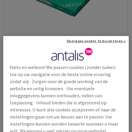
Curious Skin
Doorgaan zonder te Accepteren →
Curious Skin is een creatief papier met een satijnglad oppervlak
en een uitzonderlijk z...
Bekijk producten
(17)
Hallo en welkom! We passen cookies (zonder suiker)
toe op uw navigatie voor de beste online ervaring
zodat wij: · Zorgen voor de goede werking van de
website en veilig browsen. · Uw eventuele
inloggegevens kunnen onthouden, indien van
toepassing. · Inhoud bieden die is afgestemd op
interesses. U kunt alle cookies accepteren of naar de
instellingen gaan om uw keuzes aan te passen. Uw
instellingen kunnen worden bewerkt wanneer u maar
wilt. Wij wensen u veel plezier op onze website!