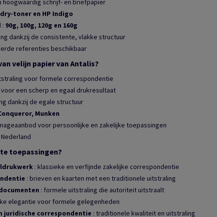
 hoogwaardig schrijf- en briefpapier
 dry-toner en HP Indigo
 :
90g, 100g, 120g en 160g
ing dankzij de consistente, vlakke structuur
eerde referenties beschikbaar
an velijn papier van Antalis?
itstraling voor formele correspondentie
voor een scherp en egaal drukresultaat
g dankzij de egale structuur
Conqueror, Munken
mageaanbod voor persoonlijke en zakelijke toepassingen
n Nederland
kste toepassingen?
ijldrukwerk
: klassieke en verfijnde zakelijke correspondentie
ondentie
: brieven en kaarten met een traditionele uitstraling
e documenten
: formele uitstraling die autoriteit uitstraalt
eke elegantie voor formele gelegenheden
 juridische correspondentie
: traditionele kwaliteit en uitstraling