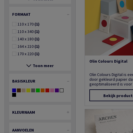
FORMAAT
110 x 170
(1)
110 x 340
(1)
140 x 180
(1)
164 x 210
(1)
170 x 220
(1)
Olin Colours Digital
Toon meer
Olin Colours Digital is e
door gekleurd papier da
BASISKLEUR
geoptimaliseerd is voor d
Bekijk produc
KLEURNAAM
AANVOELEN