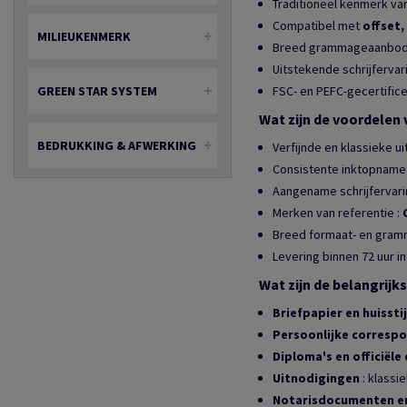
Traditioneel kenmerk van
Compatibel met
offset,
MILIEUKENMERK
Breed grammageaanbod
Uitstekende schrijfervar
GREEN STAR SYSTEM
FSC- en PEFC-gecertific
Wat zijn de voordelen v
BEDRUKKING & AFWERKING
Verfijnde en klassieke u
Consistente inktopname 
Aangename schrijfervarin
Merken van referentie :
Breed formaat- en gram
Levering binnen 72 uur i
Wat zijn de belangrij
Briefpapier en huisst
Persoonlijke corresp
Diploma's en officiël
Uitnodigingen
: klassi
Notarisdocumenten en