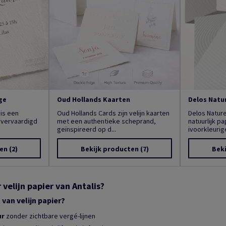
ge
Oud Hollands Kaarten
Delos Natu
 is een
Oud Hollands Cards zijn velijn kaarten
Delos Natur
r vervaardigd
met een authentieke scheprand,
natuurlijk p
geïnspireerd op d...
ivoorkleurige 
ten
(2)
Bekijk producten
(7)
Bek
velijn papier van Antalis?
van velijn papier?
ur
zonder zichtbare vergé-lijnen