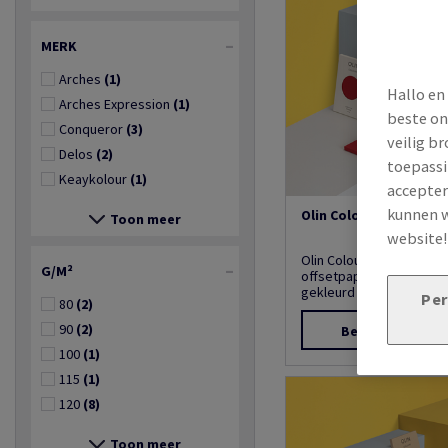
MERK
Arches
(1)
Hallo en
Arches Expression
(1)
beste on
Conqueror
(3)
veilig b
Delos
(2)
toepassi
Keaykolour
(1)
accepter
kunnen w
Olin Colours
Toon meer
website
Olin Colours is een pre
G/M²
offsetpapier dat door-e
gekleurd is en zorgt voor
Per
80
(2)
90
(2)
Bekijk product
100
(1)
115
(1)
120
(8)
Toon meer