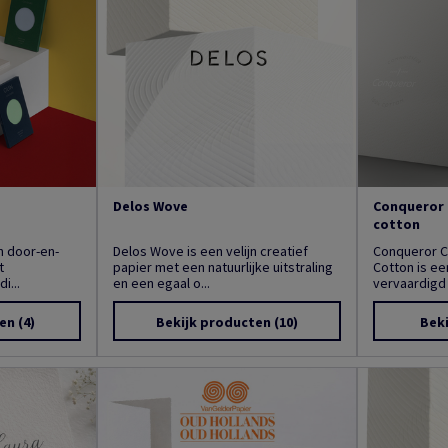
Delos Wove
Conqueror 
cotton
en door-en-
Delos Wove is een velijn creatief
Conqueror 
t
papier met een natuurlijke uitstraling
Cotton is e
i...
en een egaal o...
vervaardigd 
ten
(4)
Bekijk producten
(10)
Bek