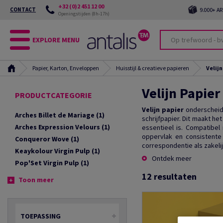
+32 (0)2 451 12 00
CONTACT
9.000+ A
Openingstijden (8h-17h)
EXPLORE MENU
Papier, Karton, Enveloppen
Huisstijl & creatieve papieren
Velijn
Velijn Papier
PRODUCTCATEGORIE
Velijn papier
onderscheidt
Arches Billet de Mariage
(1)
schrijfpapier. Dit maakt h
Arches Expression Velours
(1)
essentieel is. Compatibe
oppervlak en consistent
Conqueror Wove
(1)
correspondentie als zakelij
Keaykolour Virgin Pulp
(1)
Ontdek meer
Pop'Set Virgin Pulp
(1)
12
resultaten
Toon meer
TOEPASSING