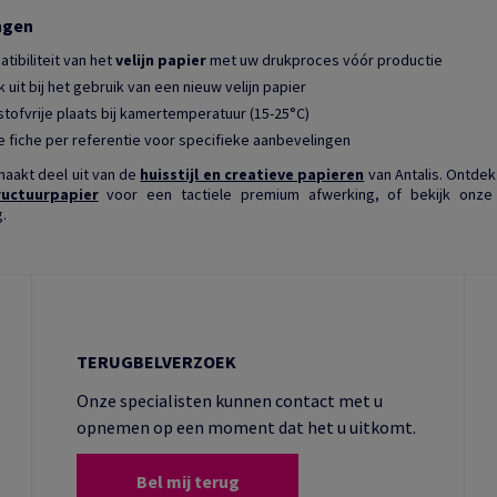
ngen
tibiliteit van het
velijn papier
met uw drukproces vóór productie
k uit bij het gebruik van een nieuw velijn papier
tofvrije plaats bij kamertemperatuur (15-25°C)
 fiche per referentie voor specifieke aanbevelingen
aakt deel uit van de
huisstijl en creatieve papieren
van Antalis. Ontde
ructuurpapier
voor een tactiele premium afwerking, of bekijk onz
.
TERUGBELVERZOEK
Onze specialisten kunnen contact met u
opnemen op een moment dat het u uitkomt.
Bel mij terug