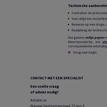
Technische aanbeveli
Controleer de printcompa
Voer altijd een testafdru
Bewaren op een droge, s
Raadpleeg de technische
Het gamma
velijn papier
m
kleurreproductie, ons
st
correspondentie-uitstraling
Terug naar begin
CONTACT MET EEN SPECIALIST
Een snelle vraag
of advies nodig?
Antalis nv
Nieuwe Gentsesteenweg 21 bus 3