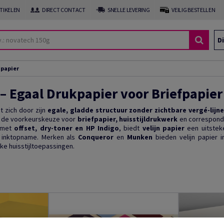
RTIKELEN
DIRECT CONTACT
SNELLE LEVERING
VEILIG BESTELLEN
Di
 papier
 – Egaal Drukpapier voor Briefpapier 
 zich door zijn
egale, gladde structuur zonder zichtbare vergé-lijn
et de voorkeurskeuze voor
briefpapier, huisstijldrukwerk
en corresponden
l met
offset, dry-toner en HP Indigo
, biedt
velijn papier
een uitsteke
e inktopname. Merken als
Conqueror
en
Munken
bieden velijn papier 
ke huisstijltoepassingen.