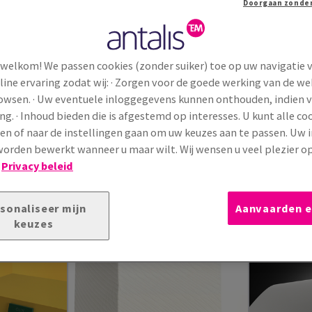
 welkom! We passen cookies (zonder suiker) toe op uw navigatie 
line ervaring zodat wij: · Zorgen voor de goede werking van de we
rowsen. · Uw eventuele inloggegevens kunnen onthouden, indien 
ng. · Inhoud bieden die is afgestemd op interesses. U kunt alle co
en of naar de instellingen gaan om uw keuzes aan te passen. Uw 
orden bewerkt wanneer u maar wilt. Wij wensen u veel plezier o
Keaykolour Virgin Pulp
Conqueror
!
Privacy beleid
mium
Keaykolour Virgin Pulp is een creatief
Conqueror W
n-door
papier dat door-en-door gekleurd is
velijn creat
 lev...
en vervaardi...
oppervlak en
sonaliseer mijn
Aanvaarden e
keuzes
en
(154)
Bekijk producten
(115)
Beki