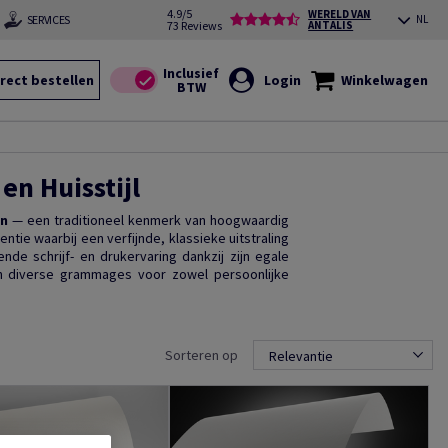
4.9/5
WERELD VAN
SERVICES
NL
73 Reviews
ANTALIS
rect bestellen
Login
Winkelwagen
en Huisstijl
en
— een traditioneel kenmerk van hoogwaardig
tie waarbij een verfijnde, klassieke uitstraling
nde schrijf- en drukervaring dankzij zijn egale
in diverse grammages voor zowel persoonlijke
Sorteren op
Relevantie