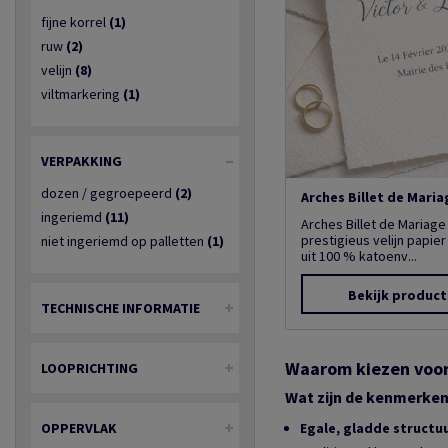
fijne korrel
(1)
ruw
(2)
velijn
(8)
viltmarkering
(1)
VERPAKKING
dozen / gegroepeerd
(2)
Arches Billet de Maria
ingeriemd
(11)
Arches Billet de Mariage
prestigieus velijn papie
niet ingeriemd op palletten
(1)
uit 100 % katoenv...
Bekijk produc
TECHNISCHE INFORMATIE
Waarom kiezen voor 
LOOPRICHTING
Wat zijn de kenmerken 
OPPERVLAK
Egale, gladde structu