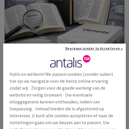
Doorgaan zonder te Accepteren →
Hallo en welkom! We passen cookies (zonder suiker)
toe op uw navigatie voor de beste online ervaring
Elementa Opaque Classic
zodat wij: · Zorgen voor de goede werking van de
website en veilig browsen. · Uw eventuele
Houtvrij ongestreken dundrukpapier met een uitstekende
opaciteit.
inloggegevens kunnen onthouden, indien van
toepassing. · Inhoud bieden die is afgestemd op
Bekijk producten
(7)
interesses. U kunt alle cookies accepteren of naar de
instellingen gaan om uw keuzes aan te passen. Uw