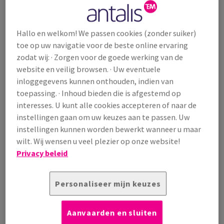
Hallo en welkom! We passen cookies (zonder suiker)
toe op uw navigatie voor de beste online ervaring
zodat wij: · Zorgen voor de goede werking van de
website en veilig browsen. · Uw eventuele
inloggegevens kunnen onthouden, indien van
Image Indigo
toepassing. · Inhoud bieden die is afgestemd op
Het ongestreken oppervlak van Image Indigo geeft de HP
Indigo's Electroink weer op een ...
interesses. U kunt alle cookies accepteren of naar de
instellingen gaan om uw keuzes aan te passen. Uw
Bekijk producten
(10)
instellingen kunnen worden bewerkt wanneer u maar
wilt. Wij wensen u veel plezier op onze website!
Privacy beleid
Personaliseer mijn keuzes
Aanvaarden en sluiten