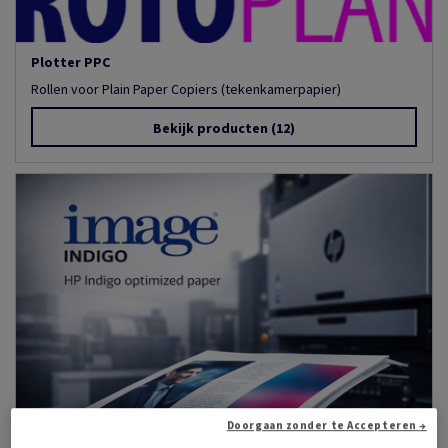
Plotter PPC
Rollen voor Plain Paper Copiers (tekenkamerpapier)
Bekijk producten
(12)
Doorgaan zonder te Accepteren →