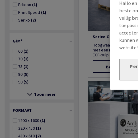
Hallo en
Edixion
(1)
beste on
Print Speed
(1)
veilig b
Serixo
(2)
toepassi
accepter
Serixo Offset
kunnen w
G/M²
Hoogwaardig houtvrij of
website
met een mat wit opperv
60
(1)
ECF-pulp (gebleekt zo...
70
(2)
Per
75
(1)
Bekijk product
80
(5)
90
(5)
Toon meer
FORMAAT
1200 x 1600
(1)
320 x 450
(1)
430 x 610
(2)