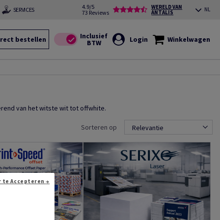
4.9/5
WERELD VAN
SERVICES
NL
73 Reviews
ANTALIS
rect bestellen
Login
Winkelwagen
end van het witste wit tot offwhite.
Sorteren op
Relevantie
Doorgaan zonder te Accepteren →