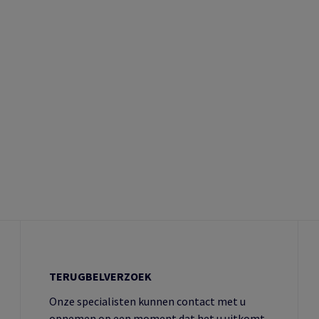
TERUGBELVERZOEK
Onze specialisten kunnen contact met u
opnemen op een moment dat het u uitkomt.