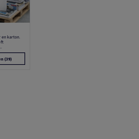
r en karton.
ft
.
en
(39)