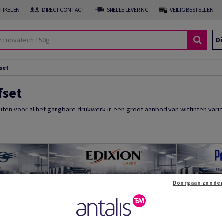
RTIKELEN
DIRECT CONTACT
SNELLE LEVERING
VEILIG BESTELLEN
Di
set
fset
ten voor al het gangbare drukwerk in een groot aanbod van wittinten variër