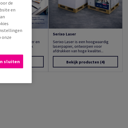
voor de
bsite en
van
okies
instellingen
d Offset
Serixo Laser
p onze
aliteit offsetpapier en
Serixo Laser is een hoogwaardig
 Speed is bij uitstek
laserpapier, ontworpen voor
n t...
afdrukken van hoge kwalitei...
n sluiten
jk producten
(92)
Bekijk producten
(4)