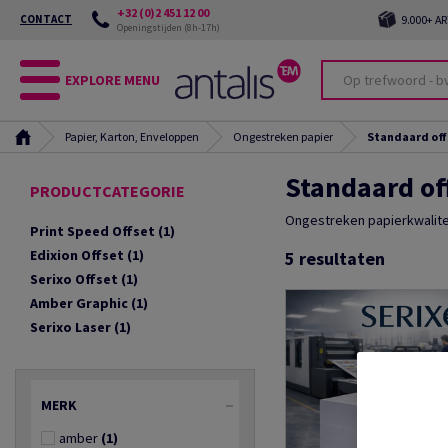
+32 (0)2 451 12 00
CONTACT
9.000+ A
Openingstijden (8h-17h)
EXPLORE MENU
Papier, Karton, Enveloppen
Ongestreken papier
Standaard off
Standaard of
PRODUCTCATEGORIE
Ongestreken papierkwalitei
Print Speed Offset
(1)
Edixion Offset
(1)
5
resultaten
Serixo Offset
(1)
Amber Graphic
(1)
Serixo Laser
(1)
MERK
amber
(1)