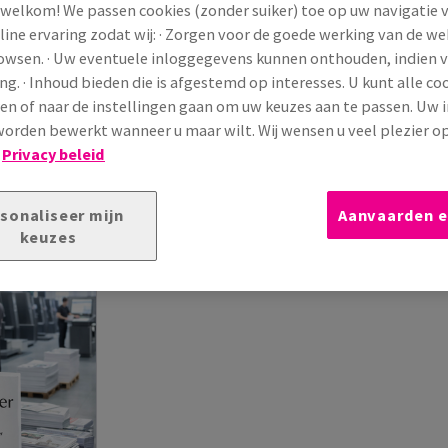
 welkom! We passen cookies (zonder suiker) toe op uw navigatie 
line ervaring zodat wij: · Zorgen voor de goede werking van de we
rowsen. · Uw eventuele inloggegevens kunnen onthouden, indien 
ng. · Inhoud bieden die is afgestemd op interesses. U kunt alle co
en of naar de instellingen gaan om uw keuzes aan te passen. Uw 
Edixion Offset
Print Spee
orden bewerkt wanneer u maar wilt. Wij wensen u veel plezier o
fsetpapier
Houtvrij wit offset papier en karton
Hoogwitte kw
!
Privacy beleid
lak. 100%
dat uitstekend is in te zetten voor
karton. Print
grote oplages ...
geschikt om i
sonaliseer mijn
Aanvaarden e
en
(37)
Bekijk producten
(149)
Beki
keuzes