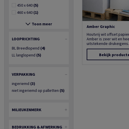
450 x 640
(5)
460 x 640
(1)
Toon meer
Amber Graphic
Houtvrij wit offset papie
LOOPRICHTING
Amber is zeer wit en hee
uitstekende drukeigens..
BL Breedlopend
(4)
Bekijk product
LL langlopend
(5)
VERPAKKING
ingeriemd
(3)
niet ingeriemd op palletten
(5)
MILIEUKENMERK
BEDRUKKING & AFWERKING