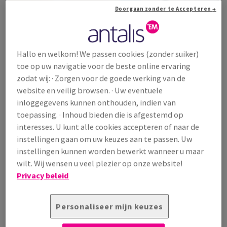
Doorgaan zonder te Accepteren →
Hallo en welkom! We passen cookies (zonder suiker)
toe op uw navigatie voor de beste online ervaring
zodat wij: · Zorgen voor de goede werking van de
website en veilig browsen. · Uw eventuele
inloggegevens kunnen onthouden, indien van
toepassing. · Inhoud bieden die is afgestemd op
interesses. U kunt alle cookies accepteren of naar de
instellingen gaan om uw keuzes aan te passen. Uw
CF - Ondervel
(35)
instellingen kunnen worden bewerkt wanneer u maar
wilt. Wij wensen u veel plezier op onze website!
Reacto CF
(35)
Privacy beleid
Reacto CF OCR
(1)
Personaliseer mijn keuzes