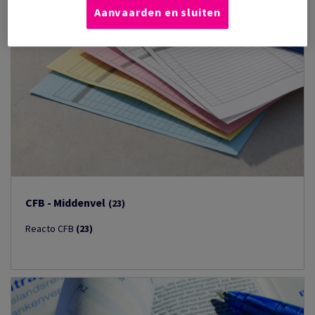
Aanvaarden en sluiten
CFB - Middenvel
(23)
Reacto CFB
(23)