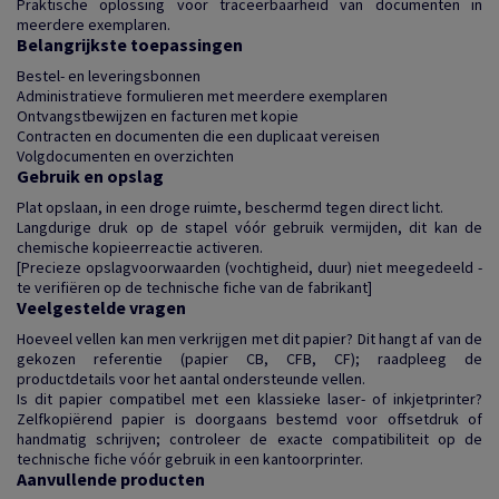
Praktische oplossing voor traceerbaarheid van documenten in
meerdere exemplaren.
Belangrijkste toepassingen
Bestel- en leveringsbonnen
Administratieve formulieren met meerdere exemplaren
Ontvangstbewijzen en facturen met kopie
Contracten en documenten die een duplicaat vereisen
Volgdocumenten en overzichten
Gebruik en opslag
Plat opslaan, in een droge ruimte, beschermd tegen direct licht.
Langdurige druk op de stapel vóór gebruik vermijden, dit kan de
chemische kopieerreactie activeren.
[Precieze opslagvoorwaarden (vochtigheid, duur) niet meegedeeld -
te verifiëren op de technische fiche van de fabrikant]
Veelgestelde vragen
Hoeveel vellen kan men verkrijgen met dit papier? Dit hangt af van de
gekozen referentie (papier CB, CFB, CF); raadpleeg de
productdetails voor het aantal ondersteunde vellen.
Is dit papier compatibel met een klassieke laser- of inkjetprinter?
Zelfkopiërend papier is doorgaans bestemd voor offsetdruk of
handmatig schrijven; controleer de exacte compatibiliteit op de
technische fiche vóór gebruik in een kantoorprinter.
Aanvullende producten