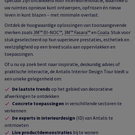
speciaal zijn ontwikkeld voor interieurrenovatie, waarmee u
uw ruimtes opnieuw kunt ontwerpen, opfrissen én nieuw
leven in kunt blazen – met minimale overlast.
Ontdek de hoogwaardige oplossingen van toonaangevende
merken zoals
3M™ DI-NOC™
,
3M™ Fasara™
en
Coala
. Stuk voor
stuk geselecteerd op hun superieure prestaties, esthetiek en
veelzijdigheid op een breed scala aan oppervlakken en
toepassingen.
Of u nu op zoek bent naar inspiratie, deskundig advies of
praktische interactie, de Antalis Interior Design Tour biedt u
een unieke gelegenheid om:
De laatste trends
op het gebied van decoratieve
afwerkingen te ontdekken
Concrete toepassingen
in verschillende sectoren te
verkennen
De experts
in interieurdesign
(ID) van Antalis te
ontmoeten
Live productdemonstraties
bij te wonen