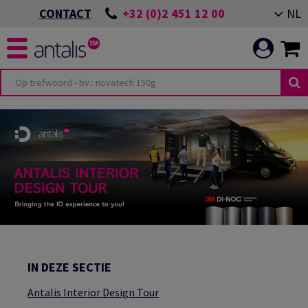
+32 (0)2 451 12 00
NL
CONTACT
TERIOR DESIGN
ITEITEN
OMMITMENT
TOR
VENEMENT ALMERE
ING
N EEN DUURZAME
OEPASSINGEN
ICATIE
VENEMENT GIESSENS
N ONZE
ES
IN DEZE SECTIE
Antalis Interior Design Tour
LEIDEN VAN