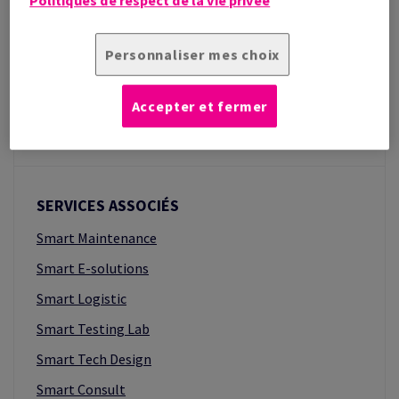
Politiques de respect de la vie privée
SMART CONSULT
PackConsult
Personnaliser mes choix
GreenConsult
Accepter et fermer
StretchConsult
SERVICES ASSOCIÉS
Smart Maintenance
Smart E-solutions
Smart Logistic
Smart Testing Lab
Smart Tech Design
Smart Consult