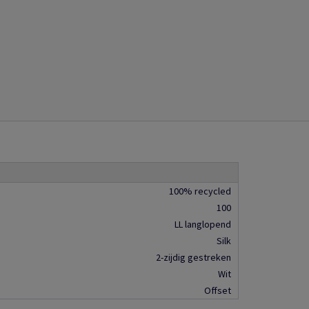
100% recycled
100
LL langlopend
Silk
2-zijdig gestreken
Wit
Offset