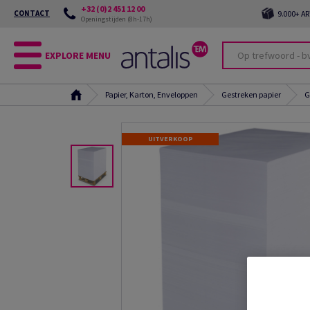
+32 (0)2 451 12 00
CONTACT
9.000+ A
Openingstijden (8h-17h)
EXPLORE MENU
Papier, Karton, Enveloppen
Gestreken papier
G
UITVERKOOP