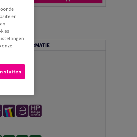
n via e-mail
voor de
bsite en
van
okies
instellingen
NISCHE INFORMATIE
p onze
n sluiten