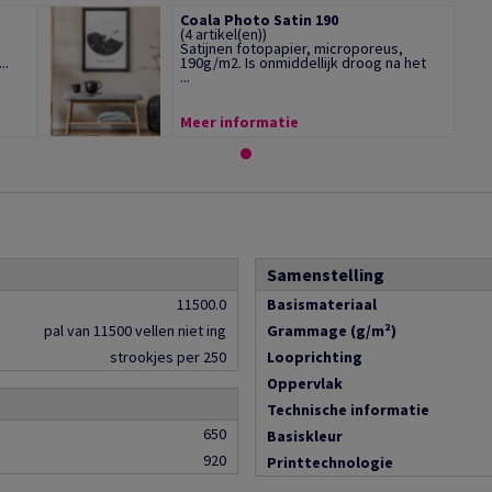
Coala Photo Satin 190
(4 artikel(en))
Satijnen fotopapier, microporeus,
..
190g/m2. Is onmiddellijk droog na het
...
Meer informatie
Samenstelling
11500.0
Basismateriaal
pal van 11500 vellen niet ing
Grammage (g/m²)
strookjes per 250
Looprichting
Oppervlak
Technische informatie
650
Basiskleur
920
Printtechnologie