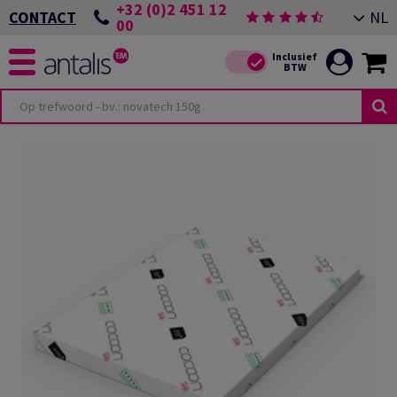
+32 (0)2 451 12
NL
CONTACT
00