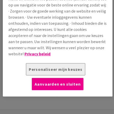
op uw navigatie voor de beste online ervaring zodat wij:
/ 1 000 Vel
· Zorgen voor de goede werking van de website en veilig
(68,8 kg )
browsen. · Uw eventuele inloggegevens kunnen
VERWACHTE LEVERING 10/08/2026
onthouden, indien van toepassing. · Inhoud bieden die is
Verpakkingsaantallen
afgestemd op interesses. U kunt alle cookies
Pak
accepteren of naar de instellingen gaan om uw keuzes
aan te passen. Uw instellingen kunnen worden bewerkt
−
+
wanneer u maar wilt. Wij wensen u veel plezier op onze
website!
Privacy beleid
Personaliseer mijn keuzes
Artikel snijden
Aanvaarden en sluiten
EXTRA
TECHNISCHE
PRODUCTINFORMATIE
INFORMATIE