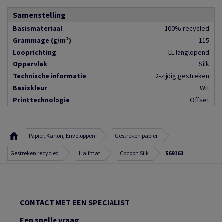
Samenstelling
Basismateriaal
100% recycled
Grammage (g/m²)
115
Looprichting
LL langlopend
Oppervlak
Silk
Technische informatie
2-zijdig gestreken
Basiskleur
Wit
Printtechnologie
Offset
Papier, Karton, Enveloppen
Gestreken papier
Gestreken recycled
Halfmat
Cocoon Silk
569163
CONTACT MET EEN SPECIALIST
Een snelle vraag