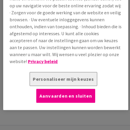
op uw navigatie voor de beste online ervaring zodat wij:
/ 1 000 Vel
· Zorgen voor de goede werking van de website en veilig
(37,4 kg )
browsen. · Uw eventuele inloggegevens kunnen
VERWACHTE LEVERING 10/08/2026
onthouden, indien van toepassing. · Inhoud bieden die is
Verpakkingsaantallen
afgestemd op interesses. U kunt alle cookies
Pak
accepteren of naar de instellingen gaan om uw keuzes
aan te passen. Uw instellingen kunnen worden bewerkt
−
+
wanneer u maar wilt. Wij wensen u veel plezier op onze
website!
Privacy beleid
Personaliseer mijn keuzes
Artikel snijden
Aanvaarden en sluiten
EXTRA
TECHNISCHE
PRODUCTINFORMATIE
INFORMATIE