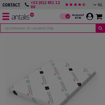
+32 (0)2 451 12
NL
CONTACT
00