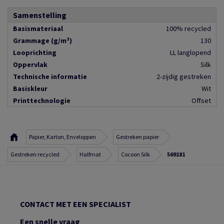
Samenstelling
Basismateriaal
100% recycled
Grammage (g/m²)
130
Looprichting
LL langlopend
Oppervlak
Silk
Technische informatie
2-zijdig gestreken
Basiskleur
Wit
Printtechnologie
Offset
Papier, Karton, Enveloppen
Gestreken papier
Gestreken recycled
Halfmat
Cocoon Silk
569181
CONTACT MET EEN SPECIALIST
Een snelle vraag