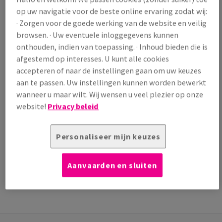
op uw navigatie voor de beste online ervaring zodat wij:
/ 1 000 Vel
(37,4 kg )
· Zorgen voor de goede werking van de website en veilig
VERWACHTE LEVERING 10/08/2026
browsen. · Uw eventuele inloggegevens kunnen
onthouden, indien van toepassing. · Inhoud bieden die is
Verpakkingsaantallen
afgestemd op interesses. U kunt alle cookies
Pallet
accepteren of naar de instellingen gaan om uw keuzes
aan te passen. Uw instellingen kunnen worden bewerkt
−
+
wanneer u maar wilt. Wij wensen u veel plezier op onze
website!
Privacy beleid
Personaliseer mijn keuzes
Artikel snijden
Aanvaarden en sluiten
EXTRA
TECHNISCHE
PRODUCTINFORMATIE
INFORMATIE