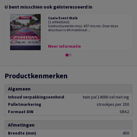
U bent misschien ook geïnteresseerd in
Coala Event Walk
(1 artikel(en))
Gestructureerde vinyl, 457 micron. Door deze
structuur is dit materiaal ...
Meer informatie
Productkenmerken
Algemeen
Inhoud verpakkingseenheid
twin pal 14000 vel niet ing
Palletmarkering
strookjes per 250
Formaat DIN
SRA2
Afmetingen
Breedte (mm)
450