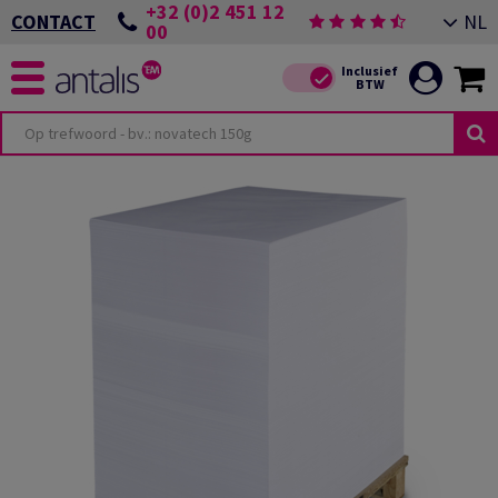
+32 (0)2 451 12
NL
CONTACT
00