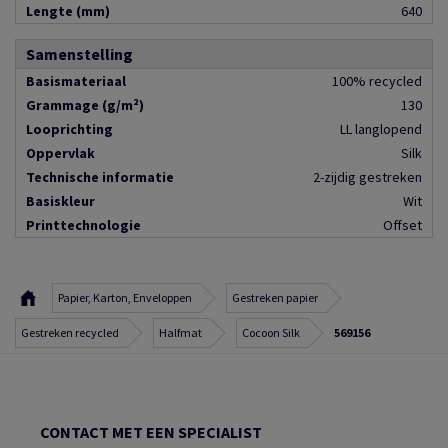
Lengte (mm)
640
Samenstelling
Basismateriaal
100% recycled
Grammage (g/m²)
130
Looprichting
LL langlopend
Oppervlak
Silk
Technische informatie
2-zijdig gestreken
Basiskleur
Wit
Printtechnologie
Offset
Papier, Karton, Enveloppen
Gestreken papier
Gestreken recycled
Halfmat
Cocoon Silk
569156
CONTACT MET EEN SPECIALIST