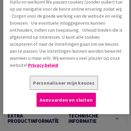
Hallo en welkom! We passen cookies (zonder suiker) toe
op uw navigatie voor de beste online ervaring zodat wij:
Prijs incl. BTW
€ 136,39
· Zorgen voor de goede werking van de website en veilig
/ 1 000 Vel
browsen. · Uw eventuele inloggegevens kunnen
(77,7 kg )
onthouden, indien van toepassing. · Inhoud bieden die is
BEPERKTE VOORRAAD
afgestemd op interesses. U kunt alle cookies
Verpakkingsaantallen
accepteren of naar de instellingen gaan om uw keuzes
aan te passen. Uw instellingen kunnen worden bewerkt
Pallet
wanneer u maar wilt. Wij wensen u veel plezier op onze
website!
Privacy beleid
−
+
Personaliseer mijn keuzes
Aanvaarden en sluiten
Artikel snijden
EXTRA
TECHNISCHE
PRODUCTINFORMATIE
INFORMATIE