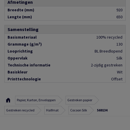
Afmetingen
Breedte (mm)
920
Lengte (mm)
650
Samenstelling
Basismateriaal
100% recycled
Grammage (g/m²)
130
Looprichting
BL Breedlopend
Oppervlak
Silk
Technische informatie
2-zijdig gestreken
Basiskleur
Wit
Printtechnologie
Offset
Papier, Karton, Enveloppen
Gestreken papier
Gestreken recycled
Halfmat
Cocoon Silk
569134