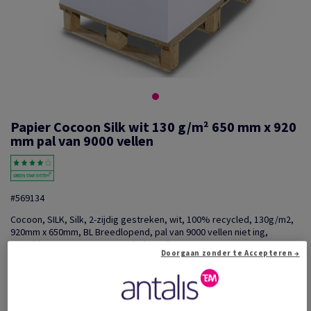
Papier Cocoon Silk wit 130 g/m² 650 mm x 920
mm pal van 9000 vellen
#569134
Cocoon, SILK, Silk, 2-zijdig gestreken, wit, 100% recycled, 130g/m2,
920mm x 650mm, BL Breedlopend, pal van 9000 vellen niet ing,
strookjes per 250, FSC Recycled Credit
Doorgaan zonder te Accepteren →
Extra productinformatie
Delen via e-mail
Promotie: Voorraad liquidatie: Onklopbare prijzen op e...