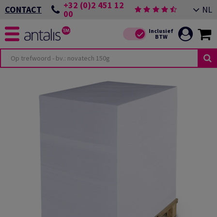
+32 (0)2 451 12
NL
CONTACT
00