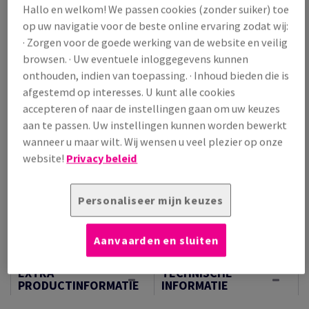
Hallo en welkom! We passen cookies (zonder suiker) toe
Prijs incl. BTW
op uw navigatie voor de beste online ervaring zodat wij:
€ 322,13
· Zorgen voor de goede werking van de website en veilig
/ 1 000 Vel
browsen. · Uw eventuele inloggegevens kunnen
(184 kg )
onthouden, indien van toepassing. · Inhoud bieden die is
OP VOORRAAD
afgestemd op interesses. U kunt alle cookies
Verpakkingsaantallen
accepteren of naar de instellingen gaan om uw keuzes
Pallet
aan te passen. Uw instellingen kunnen worden bewerkt
wanneer u maar wilt. Wij wensen u veel plezier op onze
−
+
website!
Privacy beleid
Personaliseer mijn keuzes
Aanvaarden en sluiten
Artikel snijden
EXTRA
TECHNISCHE
PRODUCTINFORMATIE
INFORMATIE