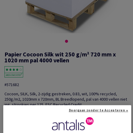
Papier Cocoon Silk wit 250 g/m² 720 mm x
1020 mm pal 4000 vellen
#571682
Cocoon, SILK, Silk, 2-zijdig gestreken, 0.83, wit, 100% recycled,
250g/m2, 1020mm x 720mm, BL Breedlopend, pal van 4000 vellen niet
ing, strookjes per 125, FSC Recycled Credit
Doorgaan zonder te Accepteren →
Extra productinformatie
Delen via e-mail
Promotie: Voorraad liquidatie: Onklopbare prijzen op e...