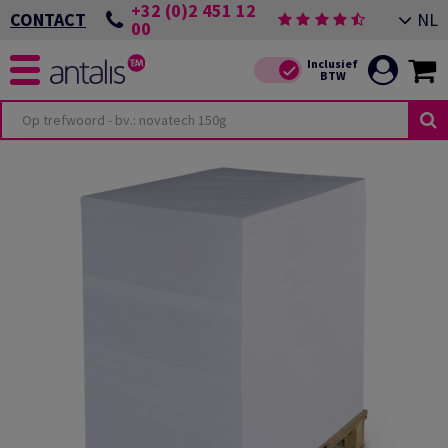
+32 (0)2 451 12
NL
CONTACT
00