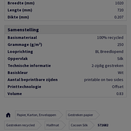
Breedte (mm)
1020
Lengte (mm)
720
Dikte (mm)
0.207
Samenstelling
Basismateriaal
100% recycled
Grammage (g/m²)
250
Looprichting
BL Breedlopend
Oppervlak
Silk
Technische informatie
2-zijdig gestreken
Basiskleur
Wit
Aantal beprintbare zijden
printable on two sides
Printtechnologie
Offset
Volume
0.83
Papier, Karton, Enveloppen
Gestreken papier
Gestreken recycled
Halfmat
Cocoon Silk
571682