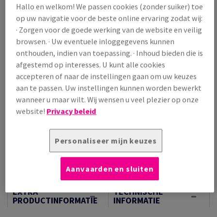
Hallo en welkom! We passen cookies (zonder suiker) toe
Prijs incl. BTW
op uw navigatie voor de beste online ervaring zodat wij:
€ 450,98
· Zorgen voor de goede werking van de website en veilig
/ 1 000 Vel
browsen. · Uw eventuele inloggegevens kunnen
(257 kg )
onthouden, indien van toepassing. · Inhoud bieden die is
OP VOORRAAD
afgestemd op interesses. U kunt alle cookies
Verpakkingsaantallen
accepteren of naar de instellingen gaan om uw keuzes
Pallet
aan te passen. Uw instellingen kunnen worden bewerkt
wanneer u maar wilt. Wij wensen u veel plezier op onze
−
+
website!
Privacy beleid
Personaliseer mijn keuzes
Aanvaarden en sluiten
Artikel snijden
EXTRA
TECHNISCHE
PRODUCTINFORMATIE
INFORMATIE