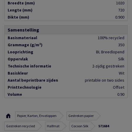
Breedte (mm)
1020
Lengte (mm)
720
Dikte (mm)
0.900
Samenstelling
Basismateriaal
100% recycled
Grammage (g/m²)
350
Looprichting
BL Breedlopend
Oppervlak
Silk
Technische informatie
2-zijdig gestreken
Basiskleur
Wit
Aantal beprintbare zijden
printable on two sides
Printtechnologie
Offset
Volume
0.90
Papier, Karton, Enveloppen
Gestreken papier
Gestreken recycled
Halfmat
Cocoon Silk
571684