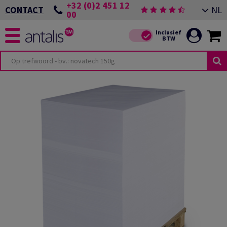
+32 (0)2 451 12
NL
CONTACT
00