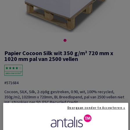
Papier Cocoon Silk wit 350 g/m² 720 mm x
1020 mm pal van 2500 vellen
#571684
Cocoon, SILK, Silk, 2-zijdig gestreken, 0.90, wit, 100% recycled,
350g/m2, 1020mm x 720mm, BL Breedlopend, pal van 2500 vellen niet
ing, strookjes per 50, FSC Recycled Credit
Doorgaan zonder te Accepteren →
Extra productinformatie
Delen via e-mail
Promotie: Voorraad liquidatie: Onklopbare prijzen op e...