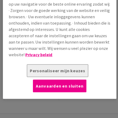
op uw navigatie voor de beste online ervaring zodat wij:
/ 1 000 Vel
· Zorgen voor de goede werking van de website en veilig
(209 kg )
browsen. · Uw eventuele inloggegevens kunnen
VERWACHTE LEVERING 10/08/2026
onthouden, indien van toepassing. · Inhoud bieden die is
Verpakkingsaantallen
afgestemd op interesses. U kunt alle cookies
Pak
accepteren of naar de instellingen gaan om uw keuzes
aan te passen. Uw instellingen kunnen worden bewerkt
−
+
wanneer u maar wilt. Wij wensen u veel plezier op onze
website!
Privacy beleid
Personaliseer mijn keuzes
Artikel snijden
Aanvaarden en sluiten
EXTRA
TECHNISCHE
PRODUCTINFORMATIE
INFORMATIE