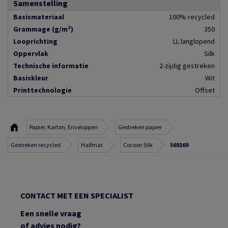
Samenstelling
Basismateriaal
100% recycled
Grammage (g/m²)
350
Looprichting
LL langlopend
Oppervlak
Silk
Technische informatie
2-zijdig gestreken
Basiskleur
Wit
Printtechnologie
Offset
Papier, Karton, Enveloppen
Gestreken papier
Gestreken recycled
Halfmat
Cocoon Silk
569169
CONTACT MET EEN SPECIALIST
Een snelle vraag
of advies nodig?