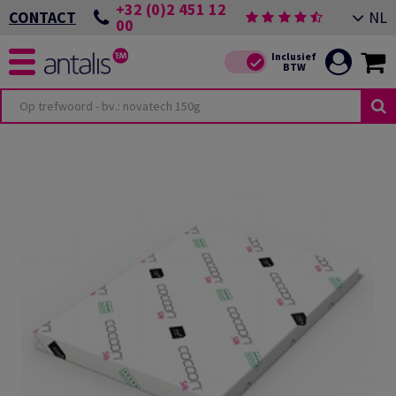
+32 (0)2 451 12
NL
CONTACT
00