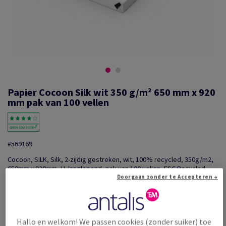
Papier Cocoon Silk wit 350 g/m² 650 mm x 920
mm pak van 100 vellen
#569169
Cocoon, SILK, Silk, 2-zijdig gestreken, wit, 100% recycled, 350g/m2,
650mm x 920mm, LL langlopend, pak van 100 vellen, FSC Recycled
Credit
Doorgaan zonder te Accepteren →
Extra productinformatie
Delen via e-mail
Prijs incl. BTW
Hallo en welkom! We passen cookies (zonder suiker) toe
€ 2 299,31