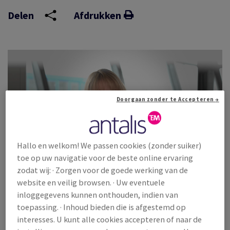
Delen
Afdrukken
Doorgaan zonder te Accepteren →
Hallo en welkom! We passen cookies (zonder suiker)
toe op uw navigatie voor de beste online ervaring
zodat wij: · Zorgen voor de goede werking van de
website en veilig browsen. · Uw eventuele
Het FSC®-label is een sterke CSR tool die bedrijven helpt om
inloggegevens kunnen onthouden, indien van
aan wettelijke vereisten te voldoen, de toegang tot de markt
toepassing. · Inhoud bieden die is afgestemd op
te verbeteren en de waarde van het bos te beschermen.
interesses. U kunt alle cookies accepteren of naar de