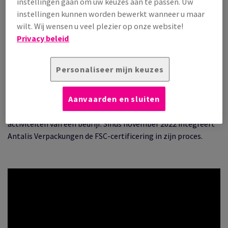
instellingen gaan om uw keuzes aan te passen. Uw
instellingen kunnen worden bewerkt wanneer u maar
wilt. Wij wensen u veel plezier op onze website!
Nu milieuthema’s een nooit eerder geziene uitdaging
Privacy beleid
worden, is industriële verpakking een waardevolle hefboom
voor verbetering.
Personaliseer mijn keuzes
Karoline Winkler, hoofd van het Inside SalesTeam bij Antalis
Verpackungen en ook verantwoordelijke voor de
Aanvaarden en sluiten
implementatie van het FSC/PEFC-proces, beantwoordt
vragen over de FSC- en PEFC-labels en de impact ervan op de
activiteiten van een bedrijf. Sinds november 2022 integreert
Antalis Verpackungen de FSC-certificering in zijn proces.