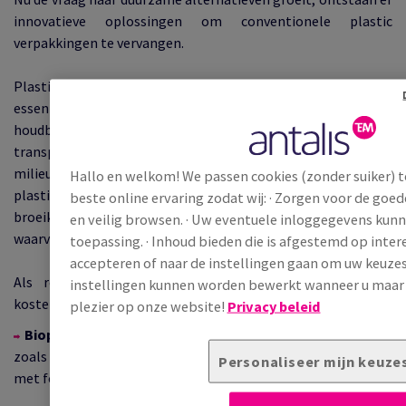
innovatieve oplossingen om conventionele plastic
verpakkingen te vervangen.
Plastic is slijtvast, flexibel en goedkoop en daardoor
essentieel in moderne economieën. Het verlengt de
houdbaarheid van voedsel, vergemakkelijkt wereldwijd
transport en dient als marketinginstrument. De
milieueffecten zijn echter aanzienlijk: in 2019 droeg de
Hallo en welkom! We passen cookies (zonder suiker) t
plasticproductie bij aan 3,4% van de wereldwijde uitstoot van
beste online ervaring zodat wij: · Zorgen voor de goe
broeikasgassen en genereerde het 353 miljoen ton afval,
en veilig browsen. · Uw eventuele inloggegevens kun
1
waarvan verpakkingen 40% uitmaakten
.
toepassing. · Inhoud bieden die is afgestemd op intere
accepteren of naar de instellingen gaan om uw keuzes
Als reactie hierop worden steeds meer duurzame en
instellingen kunnen worden bewerkt wanneer u maar w
kosteneffectieve alternatieven ontwikkeld:
plezier op onze website!
Privacy beleid
Bioplastics:
geproduceerd uit hernieuwbare grondstoffen
zoals maïs- of rijstzetmeel en suikerriet en vaak gemengd
Personaliseer mijn keuze
met fossiele polymeren.