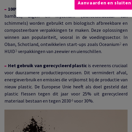
Aanvaarden en sluiten
100% plantaardige verpakkingen:
materialen zoals
bamboe, algen en mycelium (wortelstructuur van
schimmels) worden gebruikt om biologisch afbreekbare en
composteerbare verpakkingen te maken. Deze oplossingen
winnen aan populariteit, vooral in de voedingssector. In
2
Oban, Schotland, ontwikkelen start-ups zoals Oceanium
en
3
HUID
verpakkingen van zeewier en uienschillen.
Het gebruik van gerecycleerd plastic
is eveneens cruciaal
voor duurzamere productieprocessen. Dit vermindert afval,
energieverbruik en emissies die vrijkomst bij de productie van
nieuw plastic. De Europese Unie heeft als doel gesteld dat
plastic flessen tegen dit jaar voor 25% uit gerecycleerd
4
materiaal bestaan en tegen 2030
voor 30%.