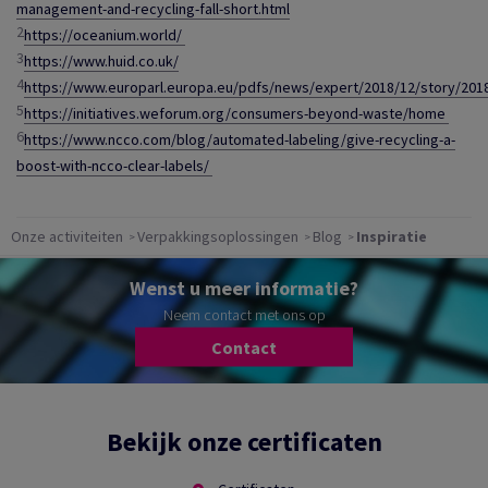
management-and-recycling-fall-short.html
2
https://oceanium.world/
3
https://www.huid.co.uk/
4
https://www.europarl.europa.eu/pdfs/news/expert/2018/12/story/2
5
https://initiatives.weforum.org/consumers-beyond-waste/home
6
https://www.ncco.com/blog/automated-labeling/give-recycling-a-
boost-with-ncco-clear-labels/
Onze activiteiten
Verpakkingsoplossingen
Blog
Inspiratie
Wenst u meer informatie?
Neem contact met ons op
Contact
Bekijk onze certificaten