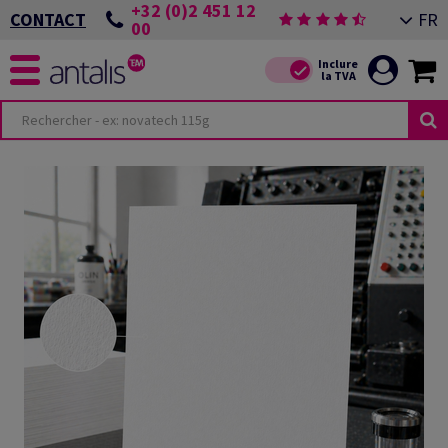
+32 (0)2 451 12
FR
CONTACT
00