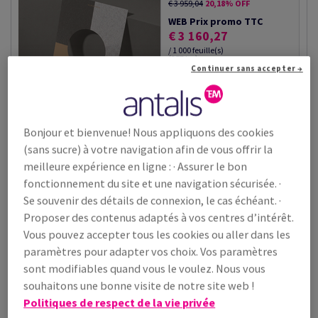
€ 3 959,04
20,18% OFF
WEB Prix promo TTC
€ 3 160,27
/ 1 000 feuille(s)
(257 kg )
Continuer sans accepter →
EN STOCK
paquet(s)
#600690
Bonjour et bienvenue! Nous appliquons des cookies
−
+
(sans sucre) à votre navigation afin de vous offrir la
meilleure expérience en ligne : · Assurer le bon
fonctionnement du site et une navigation sécurisée. ·
Se souvenir des détails de connexion, le cas échéant. ·
Pour votre première commande, la livraison est gratuite ! Expédition dans les 48 à 72 heures
PRIX SPÉCIAL
Proposer des contenus adaptés à vos centres d’intérêt.
Papier Olin Design Rough Bright White 300g/m² 1020mm x
Vous pouvez accepter tous les cookies ou aller dans les
720mm
paramètres pour adapter vos choix. Vos paramètres
Prix TTC
sont modifiables quand vous le voulez. Nous vous
€ 3 393,48
20,18% OFF
souhaitons une bonne visite de notre site web !
WEB Prix promo TTC
Politiques de respect de la vie privée
€ 2 708,78