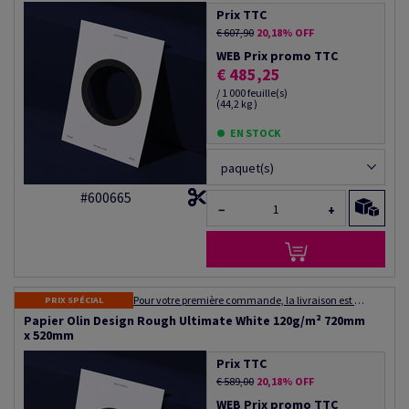
Prix TTC
€ 607,90
20,18% OFF
WEB Prix promo TTC
€ 485,25
/ 1 000 feuille(s)
(44,2 kg )
EN STOCK
paquet(s)
#600665
−
+
Pour votre première commande, la livraison est gratuite ! Expédition dans les 48 à 72 heures
PRIX SPÉCIAL
Papier Olin Design Rough Ultimate White 120g/m² 720mm
x 520mm
Prix TTC
€ 589,00
20,18% OFF
WEB Prix promo TTC