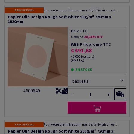
Pour votre première commande, la livraison est gratuite ! Expédition dans les 48 à 72 heures
PRIX SPÉCIAL
Papier Olin Design Rough Soft White 90g/m² 720mm x
1020mm
Prix TTC
€ 866,53
20,18% OFF
WEB Prix promo TTC
€ 691,68
/ 1 000 feuille(s)
(66,1 kg )
EN STOCK
paquet(s)
#600649
−
+
Pour votre première commande, la livraison est gratuite ! Expédition dans les 48 à 72 heures
PRIX SPÉCIAL
Papier Olin Design Rough Soft White 200g/m² 720mm x