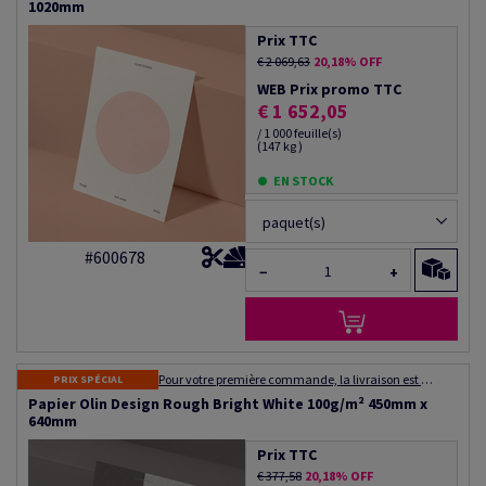
1020mm
Prix TTC
€ 2 069,63
20,18% OFF
WEB Prix promo TTC
€ 1 652,05
/ 1 000 feuille(s)
(147 kg )
EN STOCK
paquet(s)
#600678
−
+
Pour votre première commande, la livraison est gratuite ! Expédition dans les 48 à 72 heures
PRIX SPÉCIAL
Papier Olin Design Rough Bright White 100g/m² 450mm x
640mm
Prix TTC
€ 377,58
20,18% OFF