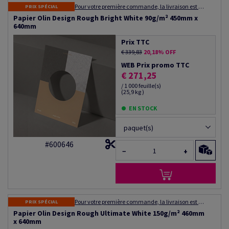
Pour votre première commande, la livraison est gratuite ! Expédition dans les 48 à 72 heures
PRIX SPÉCIAL
Papier Olin Design Rough Bright White 90g/m² 450mm x
640mm
Prix TTC
€ 339,83
20,18% OFF
WEB Prix promo TTC
€ 271,25
/ 1 000 feuille(s)
(25,9 kg )
EN STOCK
paquet(s)
#600646
−
+
Pour votre première commande, la livraison est gratuite ! Expédition dans les 48 à 72 heures
PRIX SPÉCIAL
Papier Olin Design Rough Ultimate White 150g/m² 460mm
x 640mm