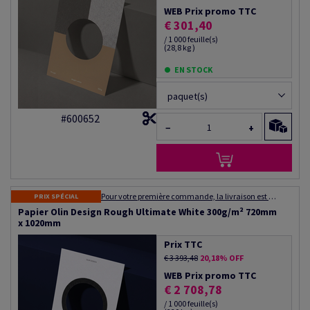
WEB Prix promo TTC
€ 301,40
/ 1 000 feuille(s)
(28,8 kg )
EN STOCK
paquet(s)
#600652
−
+
Pour votre première commande, la livraison est gratuite ! Expédition dans les 48 à 72 heures
PRIX SPÉCIAL
Papier Olin Design Rough Ultimate White 300g/m² 720mm
x 1020mm
Prix TTC
€ 3 393,48
20,18% OFF
WEB Prix promo TTC
€ 2 708,78
/ 1 000 feuille(s)