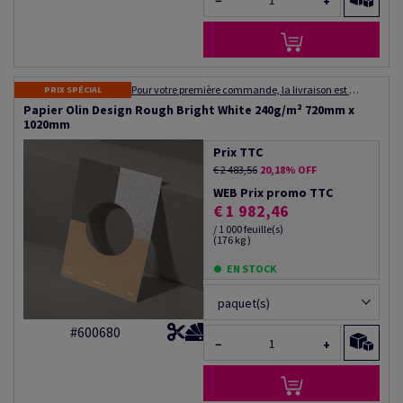
−
+
Pour votre première commande, la livraison est gratuite ! Expédition dans les 48 à 72 heures
PRIX SPÉCIAL
Papier Olin Design Rough Bright White 240g/m² 720mm x
1020mm
Prix TTC
€ 2 483,56
20,18% OFF
WEB Prix promo TTC
€ 1 982,46
/ 1 000 feuille(s)
(176 kg )
EN STOCK
paquet(s)
#600680
−
+