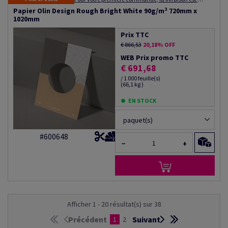
Papier Olin Design Rough Bright White 90g/m² 720mm x
1020mm
Prix TTC
€ 866,53
20,18% OFF
WEB Prix promo TTC
€ 691,68
/ 1 000 feuille(s)
(66,1 kg )
EN STOCK
paquet(s)
#600648
−
+
Afficher 1 - 20 résultat(s) sur 38
Précédent
Suivant
1
2