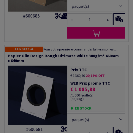
paquet(s)
#600685
−
+
Pour votre première commande, la livraison est gratuite ! Expédition dans les 48 à 72 heures
PRIX SPÉCIAL
Papier Olin Design Rough Ultimate White 300g/m² 460mm
x 640mm
Prix TTC
€ 1 360,40
20,18% OFF
WEB Prix promo TTC
€ 1 085,88
/ 1 000 feuille(s)
(88,3 kg )
EN STOCK
paquet(s)
#600681