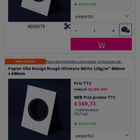
EN STOCK
paquet(s)
#600679
−
+
Pour votre première commande, la livraison est gratuite ! Expédition dans les 48 à 72 heures
PRIX SPÉCIAL
Papier Olin Design Rough Ultimate White 120g/m² 460mm
x 640mm
Prix TTC
€ 463,20
20,18% OFF
WEB Prix promo TTC
€ 369,73
/ 1 000 feuille(s)
(35,3 kg )
EN STOCK
paquet(s)