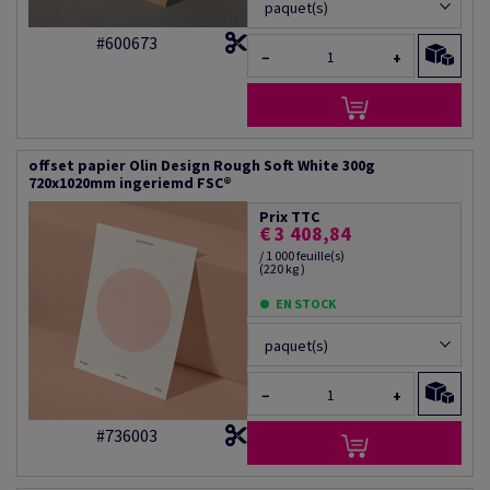
paquet(s)
#600673
−
+
offset papier Olin Design Rough Soft White 300g
720x1020mm ingeriemd FSC®
Prix TTC
€ 3 408,84
/ 1 000 feuille(s)
(220 kg )
EN STOCK
paquet(s)
−
+
#736003