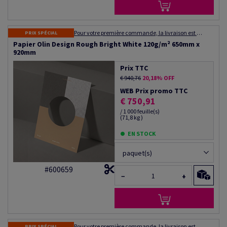
Pour votre première commande, la livraison est gratuite ! Expédition dans les 48 à 72 heures
PRIX SPÉCIAL
Papier Olin Design Rough Bright White 120g/m² 650mm x
920mm
Prix TTC
€ 940,76
20,18% OFF
WEB Prix promo TTC
€ 750,91
/ 1 000 feuille(s)
(71,8 kg )
EN STOCK
paquet(s)
#600659
−
+
Pour votre première commande, la livraison est gratuite ! Expédition dans les 48 à 72 heures
PRIX SPÉCIAL