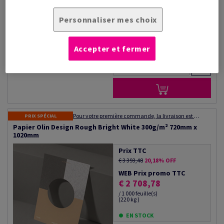
/ 1 000 feuille(s)
(220 kg )
Personnaliser mes choix
EN STOCK
paquet(s)
Accepter et fermer
#600687
−
+
Pour votre première commande, la livraison est gratuite ! Expédition dans les 48 à 72 heures
PRIX SPÉCIAL
Papier Olin Design Rough Bright White 300g/m² 720mm x
1020mm
Prix TTC
€ 3 393,48
20,18% OFF
WEB Prix promo TTC
€ 2 708,78
/ 1 000 feuille(s)
(220 kg )
EN STOCK