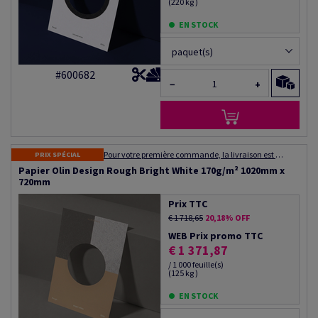
(220 kg )
EN STOCK
paquet(s)
#600682
−
+
Pour votre première commande, la livraison est gratuite ! Expédition dans les 48 à 72 heures
PRIX SPÉCIAL
Papier Olin Design Rough Bright White 170g/m² 1020mm x
720mm
Prix TTC
€ 1 718,65
20,18% OFF
WEB Prix promo TTC
€ 1 371,87
/ 1 000 feuille(s)
(125 kg )
EN STOCK