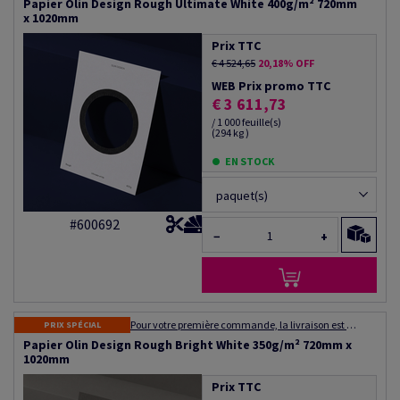
Papier Olin Design Rough Ultimate White 400g/m² 720mm
x 1020mm
Prix TTC
€ 4 524,65
20,18% OFF
WEB Prix promo TTC
€ 3 611,73
/ 1 000 feuille(s)
(294 kg )
EN STOCK
paquet(s)
#600692
−
+
Pour votre première commande, la livraison est gratuite ! Expédition dans les 48 à 72 heures
PRIX SPÉCIAL
Papier Olin Design Rough Bright White 350g/m² 720mm x
1020mm
Prix TTC