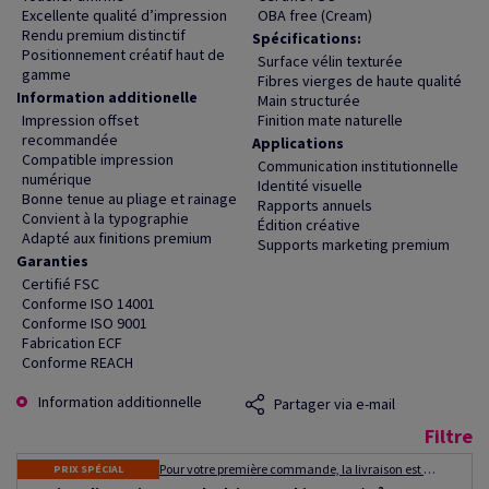
Excellente qualité d’impression
OBA free (Cream)
Rendu premium distinctif
Spécifications:
Positionnement créatif haut de
Surface vélin texturée
gamme
Fibres vierges de haute qualité
Information additionelle
Main structurée
Impression offset
Finition mate naturelle
recommandée
Applications
Compatible impression
Communication institutionnelle
numérique
Identité visuelle
Bonne tenue au pliage et rainage
Rapports annuels
Convient à la typographie
Édition créative
Adapté aux finitions premium
Supports marketing premium
Garanties
Certifié FSC
Conforme ISO 14001
Conforme ISO 9001
Fabrication ECF
Conforme REACH
Information additionnelle
Partager via e-mail
Filtre
Pour votre première commande, la livraison est gratuite ! Expédition dans les 48 à 72 heures
PRIX SPÉCIAL