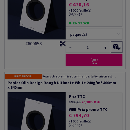
€ 470,16
/ 1 000 feuille(s)
(44,9 kg )
EN STOCK
paquet(s)
#600658
−
+
Pour votre première commande, la livraison est gratuite ! Expédition dans les 48 à 72 heures
PRIX SPÉCIAL
Papier Olin Design Rough Ultimate White 240g/m² 460mm
x 640mm
Prix TTC
€ 995,61
20,18% OFF
WEB Prix promo TTC
€ 794,70
/ 1 000 feuille(s)
(70,7 kg )