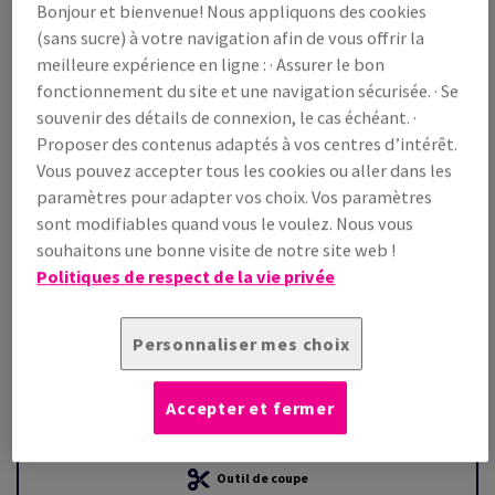
Bonjour et bienvenue! Nous appliquons des cookies
(sans sucre) à votre navigation afin de vous offrir la
Prix TTC
meilleure expérience en ligne : · Assurer le bon
€ 1 973,28
20,18% OFF
fonctionnement du site et une navigation sécurisée. · Se
WEB Prix promo TTC
souvenir des détails de connexion, le cas échéant. ·
€ 1 575,11
Proposer des contenus adaptés à vos centres d’intérêt.
/ 1 000 feuille(s)
Vous pouvez accepter tous les cookies ou aller dans les
(147 kg )
paramètres pour adapter vos choix. Vos paramètres
EN STOCK
sont modifiables quand vous le voulez. Nous vous
Guide des quantités
souhaitons une bonne visite de notre site web !
Politiques de respect de la vie privée
palette(s)
−
+
Personnaliser mes choix
Accepter et fermer
Outil de coupe