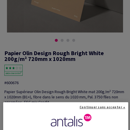
Papier Olin Design Rough Bright White
200g/m² 720mm x 1020mm
#600676
Papier Supérieur Olin Design Rough Bright White mat 200g/m² 720mm
x 1020mm (B1+), fibre dans le sens du 1020 mm, Pal. 3750 flles non
enramées, FSC mix Credit
Continuer sans accepter →
Information additionnelle
Partager via e-mail
Promotions: Offre temporaire! Jusqu'à 20% de remise sur
...