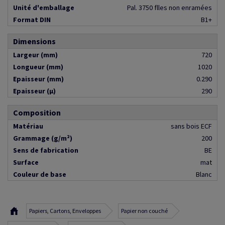
Unité d'emballage
Pal. 3750 flles non enramées
Format DIN
B1+
Dimensions
Largeur (mm)
720
Longueur (mm)
1020
Epaisseur (mm)
0.290
Epaisseur (µ)
290
Composition
Matériau
sans bois ECF
Grammage (g/m²)
200
Sens de fabrication
BE
Surface
mat
Couleur de base
Blanc
Papiers, Cartons, Enveloppes
Papier non couché