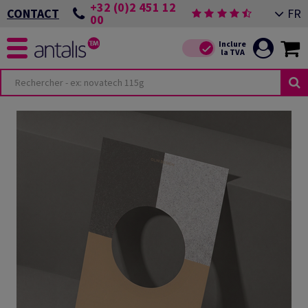
+32 (0)2 451 12
FR
CONTACT
00