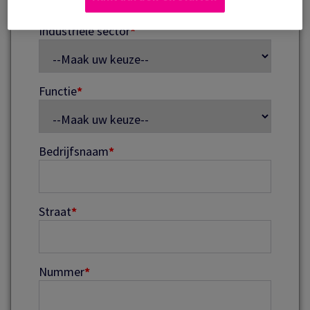
Industriële sector
*
Functie
*
Bedrijfsnaam
*
Straat
*
Nummer
*