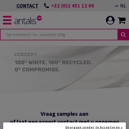
+32 (0)2 451 12 00
NL
CONTACT
Vraag samples aan
of laat een expert contact met u opnemen
Doorgaan zonder te Accepteren →