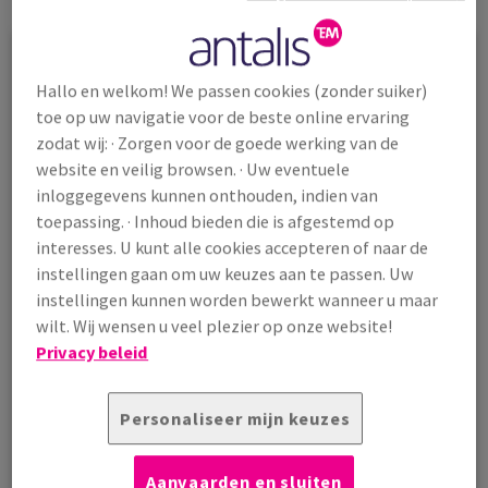
Titel
*
Hallo en welkom! We passen cookies (zonder suiker)
toe op uw navigatie voor de beste online ervaring
zodat wij: · Zorgen voor de goede werking van de
Voornaam
*
website en veilig browsen. · Uw eventuele
inloggegevens kunnen onthouden, indien van
toepassing. · Inhoud bieden die is afgestemd op
interesses. U kunt alle cookies accepteren of naar de
Achternaam
*
instellingen gaan om uw keuzes aan te passen. Uw
instellingen kunnen worden bewerkt wanneer u maar
wilt. Wij wensen u veel plezier op onze website!
E-mail
*
Privacy beleid
Personaliseer mijn keuzes
Telefoon
Aanvaarden en sluiten