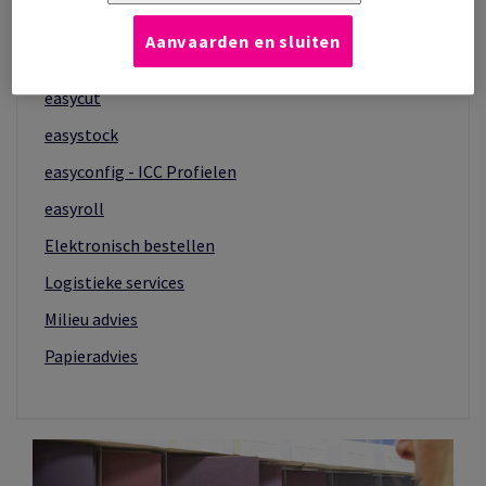
easychoice
Aanvaarden en sluiten
easyondemand
easycut
easystock
easyconfig - ICC Profielen
easyroll
Elektronisch bestellen
Logistieke services
Milieu advies
Papieradvies