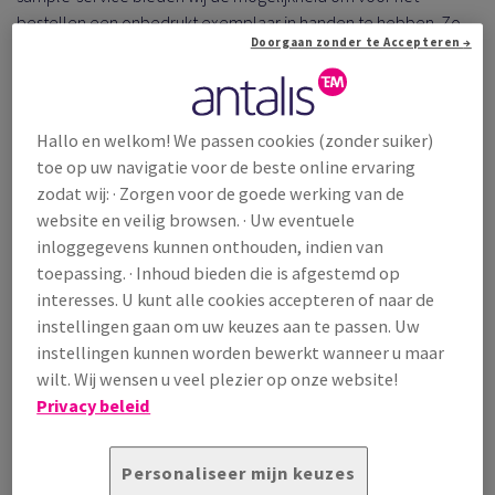
bestellen een onbedrukt exemplaar in handen te hebben. Zo
Doorgaan zonder te Accepteren →
hebben u en uw klant zekerheid over het eindresultaat.
Hallo en welkom! We passen cookies (zonder suiker)
toe op uw navigatie voor de beste online ervaring
zodat wij: · Zorgen voor de goede werking van de
website en veilig browsen. · Uw eventuele
inloggegevens kunnen onthouden, indien van
toepassing. · Inhoud bieden die is afgestemd op
interesses. U kunt alle cookies accepteren of naar de
instellingen gaan om uw keuzes aan te passen. Uw
instellingen kunnen worden bewerkt wanneer u maar
wilt. Wij wensen u veel plezier op onze website!
Privacy beleid
Personaliseer mijn keuzes
PRINT SERVICES