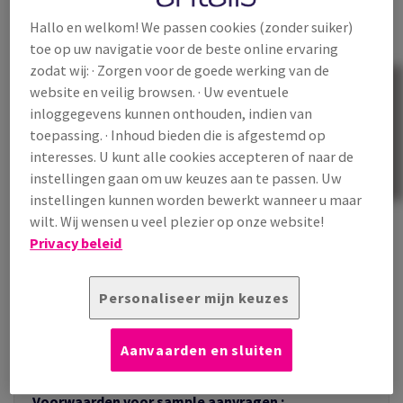
'Samples'
Hallo en welkom! We passen cookies (zonder suiker)
toe op uw navigatie voor de beste online ervaring
zodat wij: · Zorgen voor de goede werking van de
website en veilig browsen. · Uw eventuele
inloggegevens kunnen onthouden, indien van
toepassing. · Inhoud bieden die is afgestemd op
interesses. U kunt alle cookies accepteren of naar de
instellingen gaan om uw keuzes aan te passen. Uw
instellingen kunnen worden bewerkt wanneer u maar
wilt. Wij wensen u veel plezier op onze website!
Privacy beleid
Vul het aantal vel in en klik op
'Toevoegen'
Personaliseer mijn keuzes
Klaar met toevoegen? Ga naar winkelwagen en klik op
'Bevestig order'
Aanvaarden en sluiten
Voorwaarden voor sample aanvragen :