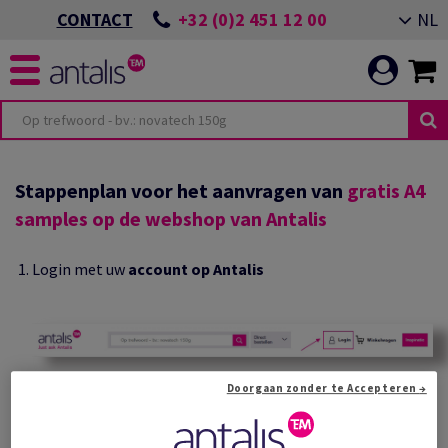
+32 (0)2 451 12 00
NL
CONTACT
Stappenplan voor het aanvragen van
gratis A4
samples op de webshop van Antalis
Login met uw
account op Antalis
Doorgaan zonder te Accepteren →
Open de pagina van het artikel dat u zoekt en klik op