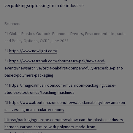
verpakkingsoplossingen in de industrie.
Bronnen:
*1 Global Plastics Outlook: Economic Drivers, Environmental Impacts
and Policy Options, OCDE, june 2022
*2
https://www.newlight.com/
*3
https://www.tetrapak.com/about-tetra-pak/news-and-
events/newsarchive/tetra-pak-first-company-fully-traceable-plant-
based-polymers-packaging
*4
https://magicalmushroom.com/mushroom-packaging/case-
studies/electronics/teaching-machines
*5
https://www.aboutamazon.com/news/sustainability/how-amazon-
is-investing-in-a-circular-economy
https://packagingeurope.com/news/how-can-the-plastics-industry-
harness-carbon-capture-with-polymers-made-from-