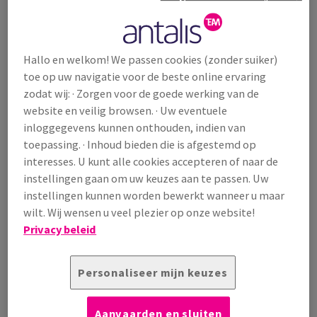
1014 Mt in 2060.
In maart 2022 zijn meer dan 170 landen overeengekomen om
een wereldwijd verdrag te ontwikkelen dat een einde maakt
Hallo en welkom! We passen cookies (zonder suiker)
aan kunststofvervuiling. Dit historische verdrag zal de
toe op uw navigatie voor de beste online ervaring
volledige levenscyclus van kunststof aanpakken, van
zodat wij: · Zorgen voor de goede werking van de
productie en ontwerp tot afvalbeheer. Het zal ook de
website en veilig browsen. · Uw eventuele
duurzame productie en consumptie van kunststoffen
inloggegevens kunnen onthouden, indien van
bevorderen en de ontwikkeling van een circulaire economie
toepassing. · Inhoud bieden die is afgestemd op
voor kunststoffen stimuleren.
interesses. U kunt alle cookies accepteren of naar de
Daarnaast heeft de Europese Commissie nieuwe EU-brede
instellingen gaan om uw keuzes aan te passen. Uw
regels voor verpakkingen voorgesteld om deze groeiende
instellingen kunnen worden bewerkt wanneer u maar
afvalbron en toenemende frustratie bij de consument aan te
wilt. Wij wensen u veel plezier op onze website!
pakken. In december 2023 bereikte de Europese Raad
Privacy beleid
overeenstemming over zijn onderhandelingspositie met
betrekking tot nieuwe regels voor duurzamere verpakkingen
Personaliseer mijn keuzes
in de EU.
Gemiddeld produceert elke Europeaan bijna 180 kg
verpakkingsafval per jaar. Verpakkingen zijn een van de
Aanvaarden en sluiten