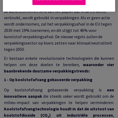
grootste toepassingen van virgin grondstoffen, en 40% van
de kunststoffen en 50% van het papier dat in de EU wordt
verbruikt, wordt gebruikt in verpakkingen. Als er geen actie
wordt ondernomen, zal het verpakkingsafval in de EU tegen
2030 met 19% toenemen, en dit stijgt tot 46% voor
kunststof verpakkingsafval. De nieuwe regels zullen de
verpakkingssector op koers zetten naar klimaatneutraliteit
tegen 2050.
Er bestaan enkele revolutionaire technologieën die kunnen
helpen om deze doelen te bereiken,
waaronder vier
baanbrekende duurzame verpakkingstrends:
1 - Op koolstofafvang gebaseerde verpakking
Op koolstofafvang gebaseerde verpakking is
een
innovatieve aanpak
die steeds vaker wordt gebruikt om de
milieu-impact van verpakkingen te helpen verminderen.
Koolstofafvangtechnologie houdt in dat de uitstoot van
koolstofdioxide (CO₂) uit industriële processen
,