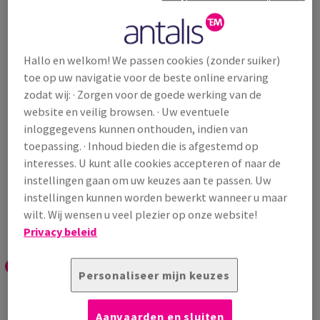
Smart Design
Onze milieu aanpak
Hallo en welkom! We passen cookies (zonder suiker)
toe op uw navigatie voor de beste online ervaring
zodat wij: · Zorgen voor de goede werking van de
website en veilig browsen. · Uw eventuele
inloggegevens kunnen onthouden, indien van
toepassing. · Inhoud bieden die is afgestemd op
interesses. U kunt alle cookies accepteren of naar de
instellingen gaan om uw keuzes aan te passen. Uw
instellingen kunnen worden bewerkt wanneer u maar
wilt. Wij wensen u veel plezier op onze website!
Privacy beleid
Personaliseer mijn keuzes
Breng uw supply chain naar een
Aanvaarden en sluiten