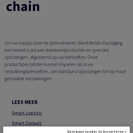
chain
Om uw supply chain te optimaliseren, biedt Antalis Packaging
een breed scala aan standaardproducten en speciale
oplossingen, afgestemd op uw behoeften. Onze
productspecialisten kunnen inspelen op al uw
verpakkingsbehoeften, van standaard oplossingen tot op maat
gemaakte verpakkingen.
LEES MEER
Smart Logistic
Smart Consult
Doorgaan zonder te Accepteren →