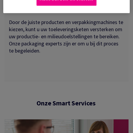
hoger niveau
Door de juiste producten en verpakkingmachines te
kiezen, kunt u uw toeleveringsketen versterken om
uw productie- en milieudoelstellingen te bereiken.
Onze packaging experts zijn er om u bij dit proces
te begeleiden.
Onze Smart Services