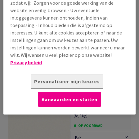
zodat wij: · Zorgen voor de goede werking van de
Tijdloze premium positionering
ECF-geproduceerd
website en veilig browsen. · Uw eventuele
Extra productinformatie
Milieu informatie:
Offsetdruk aanbevolen
FSC gecertificeerd, ISO 14001
inloggegevens kunnen onthouden, indien van
Geschikt voor digitale druk
Toepassingen:
toepassing. · Inhoud bieden die is afgestemd op
Goede ril- en vouwprestaties
Institutionele communicatie
interesses. U kunt alle cookies accepteren of naar de
Compatibel met droge
Corporate en administratieve
afwerkingen
instellingen gaan om uw keuzes aan te passen. Uw
documenten
Hoge dimensionale stabiliteit
Jaarverslagen
instellingen kunnen worden bewerkt wanneer u maar
Professionele publicaties
wilt. Wij wensen u veel plezier op onze website!
Elegante marketingmaterialen
Privacy beleid
Extra productinformatie
Delen via e-mail
Voorraad liquidatie: Onklopbare prijzen op een selectie van producten
UITVERKOOP
Personaliseer mijn keuzes
papier Sensation Tradition Matt gebroken wit 120g
700x1000mm ingeriemd FSC®
Aanvaarden en sluiten
Prijs incl. BTW
€ 478,30
/ 1 000 Vel
(84,0 kg )
OP VOORRAAD
Pak