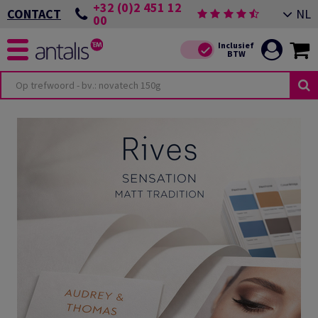
+32 (0)2 451 12
NL
CONTACT
00