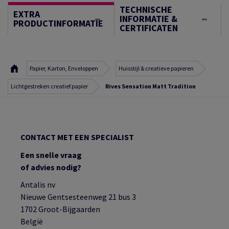
TECHNISCHE
EXTRA
INFORMATIE &
PRODUCTINFORMATIE
CERTIFICATEN
Papier, Karton, Enveloppen
Huisstijl & creatieve papieren
Lichtgestreken creatief papier
Rives Sensation Matt Tradition
CONTACT MET EEN SPECIALIST
Een snelle vraag
of advies nodig?
Antalis nv
Nieuwe Gentsesteenweg 21 bus 3
1702 Groot-Bijgaarden
België