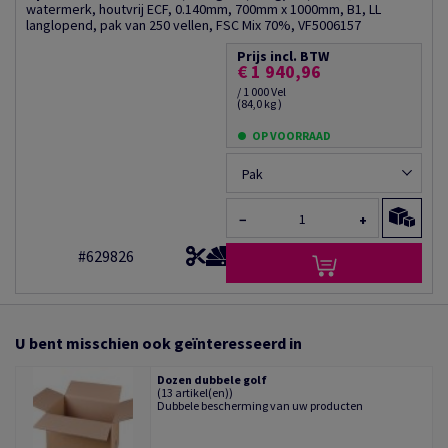
watermerk, houtvrij ECF, 0.140mm, 700mm x 1000mm, B1, LL
langlopend, pak van 250 vellen, FSC Mix 70%, VF5006157
Prijs incl. BTW
€ 1 940,96
/ 1 000 Vel
(84,0 kg )
OP VOORRAAD
Pak
−
+
#629826
U bent misschien ook geïnteresseerd in
Dozen dubbele golf
(13 artikel(en))
Dubbele bescherming van uw producten