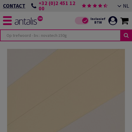
+32 (0)2 451 12
NL
CONTACT
00