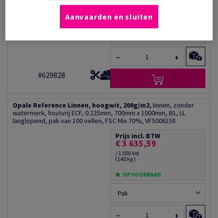
(210 kg )
Aanvaarden en sluiten
OP VOORRAAD
Pak
−
+
#629828
Opale Reference Linnen, hoogwit, 200g/m2,
linnen, zonder
watermerk, houtvrij ECF, 0.225mm, 700mm x 1000mm, B1, LL
langlopend, pak van 100 vellen, FSC Mix 70%, VF5006158
Prijs incl. BTW
€ 3 635,59
/ 1 000 Vel
(140 kg )
OP VOORRAAD
Pak
−
+