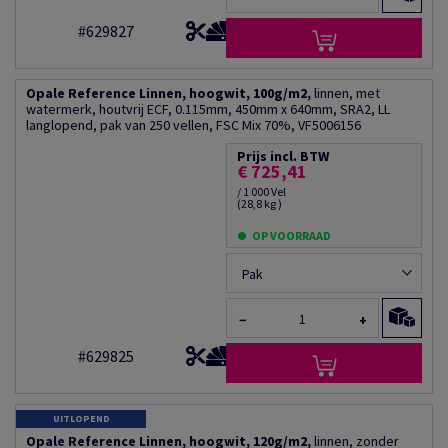
#629827
Opale Reference Linnen, hoogwit, 100g/m2,
linnen, met
watermerk, houtvrij ECF, 0.115mm, 450mm x 640mm, SRA2, LL
langlopend, pak van 250 vellen, FSC Mix 70%, VF5006156
Prijs incl. BTW
€ 725,41
/ 1 000 Vel
(28,8 kg )
OP VOORRAAD
Pak
−
+
#629825
UITLOPEND
Opale Reference Linnen, hoogwit, 120g/m2,
linnen, zonder