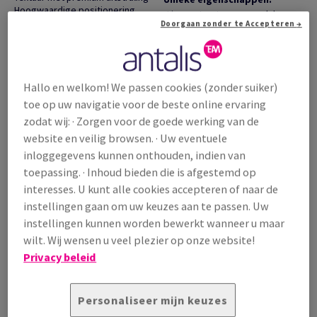
Hoogwaardige positionering
Linnenstructuur oppervlak
Extra productinformatie
Doorgaan zonder te Accepteren →
Hoogwaardige verse vezels
Offsetdruk aanbevolen
Textiele reliëfstructuur
Geschikt voor digitale druk
Elegante matte afwerking
Goede ril- en vouwprestaties
Toepassingen:
Premium afwerkingen mogelijk
Institutionele communicatie
Hallo en welkom! We passen cookies (zonder suiker)
Hoge dimensionale stabiliteit
Visuele identiteit
toe op uw navigatie voor de beste online ervaring
Garanties:
Jaarverslagen
zodat wij: · Zorgen voor de goede werking van de
FSC-gecertificeerd
Premium publicaties
ISO 14001 conform
High-end marketingmateriaal
website en veilig browsen. · Uw eventuele
ISO 9001 conform
inloggegevens kunnen onthouden, indien van
ECF-geproduceerd
toepassing. · Inhoud bieden die is afgestemd op
REACH-conform
interesses. U kunt alle cookies accepteren of naar de
Extra productinformatie
Delen via e-mail
instellingen gaan om uw keuzes aan te passen. Uw
Filter
instellingen kunnen worden bewerkt wanneer u maar
wilt. Wij wensen u veel plezier op onze website!
Opale Reference Linnen, hoogwit, 300g/m2,
linnen, zonder
watermerk, houtvrij ECF, 0.340mm, 700mm x 1000mm, B1, LL
Privacy beleid
langlopend, pak van 50 vellen, FSC Mix 70%, VF5006159
Prijs incl. BTW
€ 5 453,31
Personaliseer mijn keuzes
/ 1 000 Vel