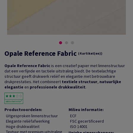
Opale Reference Fabric
(4 artikel(en))
Opale Reference Fabric
is een creatief papier met linnenstructuur
dat een verfijnde en tactiele uitstraling biedt. De textielachtige
structuur geeft drukwerk reliëf en elegantie met betrouwbare
drukprestaties. Het combineert
textiele structuur
,
natuurlijke
elegantie
en
professionele drukkwaliteit
.
Productvoordelen:
Milieu informatie:
Uitgesproken linnenstructuur
ECF
Elegante reliëfafwerking
FSC gecertificeerd
Hoge drukkwaliteit
ISO 14001
Textuur met premium uitstraling
Unieke eigenschappen: