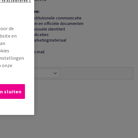
Doorgaan zonder te Accepteren →
ISO 14001
Toepassingen:
Duurzame institutionele communicatie
Jaarverslagen en officiële documenten
voor de
Branding en visuele identiteit
Premium publicaties
bsite en
Duurzaam marketingmateriaal
van
okies
Delen via e-mail
instellingen
p onze
Relevantie
n sluiten