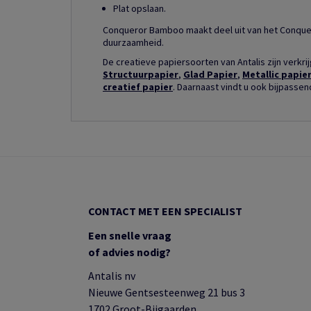
Plat opslaan.
Conqueror Bamboo maakt deel uit van het Conque
duurzaamheid.
De creatieve papiersoorten van Antalis zijn verkri
Structuurpapier
,
Glad Papier
,
Metallic papie
creatief papier
. Daarnaast vindt u ook bijpasse
CONTACT MET EEN SPECIALIST
Een snelle vraag
of advies nodig?
Antalis nv
Nieuwe Gentsesteenweg 21 bus 3
1702 Groot-Bijgaarden