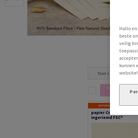
Hallo en
beste on
veilig b
toepassi
accepter
kunnen w
website
Toon 1 - 1 resultaten 
Selectie toevo
Per
winkelwa
UITVERKOOP
papier Conqueror Bam
ingeriemd FSC®