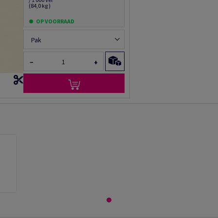
(84,0 kg )
OP VOORRAAD
Pak
−
+