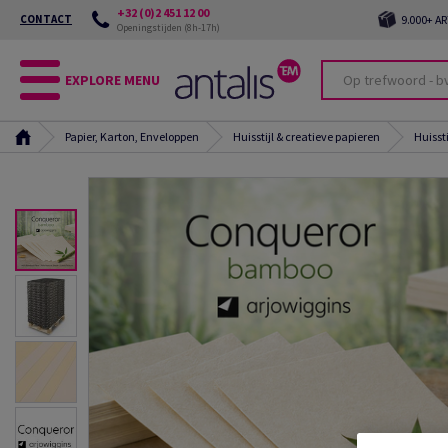
+32 (0)2 451 12 00
CONTACT
9.000+ A
Openingstijden (8h-17h)
EXPLORE MENU
Papier, Karton, Enveloppen
Huisstijl & creatieve papieren
Huissti