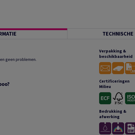
RMATIE
TECHNISCHE 
Verpakking &
beschikbaarheid
even geen problemen.
Certificeringen
boo?
Milieu
Bedrukking &
afwerking