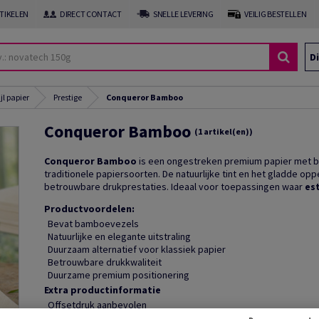
RTIKELEN
DIRECT CONTACT
SNELLE LEVERING
VEILIG BESTELLEN
Di
jl papier
Prestige
Conqueror Bamboo
Conqueror Bamboo
(1 artikel(en))
Conqueror Bamboo
is een ongestreken premium papier met b
traditionele papiersoorten. De natuurlijke tint en het gladde op
betrouwbare drukprestaties. Ideaal voor toepassingen waar
es
Productvoordelen:
Bevat bamboevezels
Natuurlijke en elegante uitstraling
Duurzaam alternatief voor klassiek papier
Betrouwbare drukkwaliteit
Duurzame premium positionering
Extra productinformatie
Offsetdruk aanbevolen
Geschikt voor digitale druk