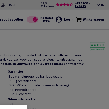
4.9/5
WERELD VAN
SERVICES
NL
73 Reviews
ANTALIS
rect bestellen
Login
Winkelwagen
amboevezels, ontwikkeld als duurzaam alternatief voor
pervlak zorgen voor een sobere, elegante uitstraling met
thetiek
,
drukkwaliteit
en
duurzaamheid
centraal staan.
Garanties:
Bevat snelgroeiende bamboevezels
FSC-gecertificeerd
ISO 9706 conform (duurzame archivering)
ECF-geproduceerd
REACH-conform
Milieu informatie:
ECF
FSC gecertificeerd