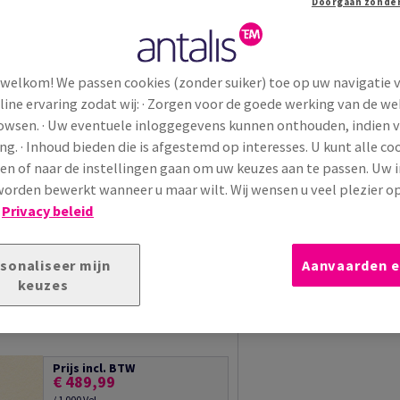
Goede ril- en vouwprestaties
Compatibel met droge afwerkingen
Hoge dimensionale stabiliteit
 welkom! We passen cookies (zonder suiker) toe op uw navigatie 
line ervaring zodat wij: · Zorgen voor de goede werking van de we
rowsen. · Uw eventuele inloggegevens kunnen onthouden, indien 
ng. · Inhoud bieden die is afgestemd op interesses. U kunt alle co
Extra productinformatie
en of naar de instellingen gaan om uw keuzes aan te passen. Uw 
orden bewerkt wanneer u maar wilt. Wij wensen u veel plezier o
!
Privacy beleid
van 1
Sorteren op
egen aan
Papiersnit
sonaliseer mijn
Aanvaarden e
gen
keuzes
Voorraad liquidatie: Onklopbare prijzen op een selectie van producten
boo crema 120g 700x1000mm
Prijs incl. BTW
€ 489,99
/ 1 000 Vel