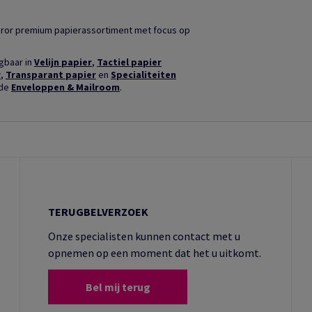
ror premium papierassortiment met focus op
jgbaar in
Velijn papier
,
Tactiel papier
r
,
Transparant papier
en
Specialiteiten
nde
Enveloppen & Mailroom
.
TERUGBELVERZOEK
Onze specialisten kunnen contact met u
opnemen op een moment dat het u uitkomt.
Bel mij terug