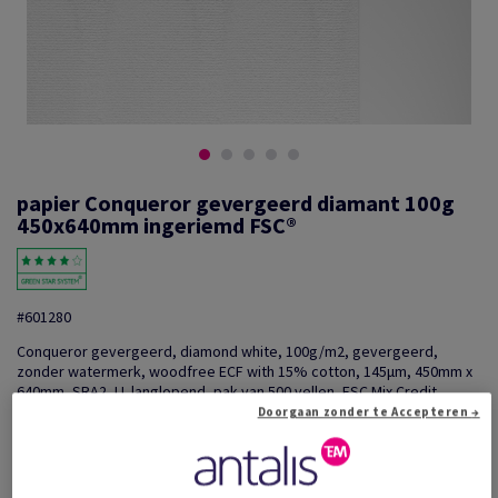
papier Conqueror gevergeerd diamant 100g
450x640mm ingeriemd FSC®
#601280
Conqueror gevergeerd, diamond white, 100g/m2, gevergeerd,
zonder watermerk, woodfree ECF with 15% cotton, 145µm, 450mm x
640mm, SRA2, LL langlopend, pak van 500 vellen, FSC Mix Credit
Doorgaan zonder te Accepteren →
Extra productinformatie
Delen via e-mail
Prijs incl. BTW
€ 692,91