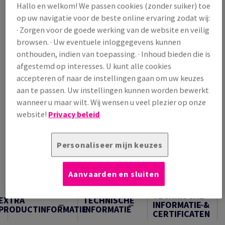
Hallo en welkom! We passen cookies (zonder suiker) toe
/ 1 000 Vel
op uw navigatie voor de beste online ervaring zodat wij:
(28,8 kg )
· Zorgen voor de goede werking van de website en veilig
VERWACHTE LEVERING 10/08/2026
browsen. · Uw eventuele inloggegevens kunnen
Verpakkingsaantallen
onthouden, indien van toepassing. · Inhoud bieden die is
Pak
afgestemd op interesses. U kunt alle cookies
accepteren of naar de instellingen gaan om uw keuzes
aan te passen. Uw instellingen kunnen worden bewerkt
−
+
wanneer u maar wilt. Wij wensen u veel plezier op onze
website!
Privacy beleid
Personaliseer mijn keuzes
Artikel snijden
Aanvaarden en sluiten
Samples
TECHNISCHE
EXTRA
TECHNISCHE
INFORMATIE &
PRODUCTINFORMATIE
INFORMATIE
CERTIFICATEN