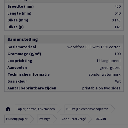
Breedte (mm)
450
Lengte (mm)
640
Dikte (mm)
0.145
Dikte (µ)
145
Samenstelling
Basismateriaal
woodfree ECF with 15% cotton
Grammage (g/m²)
100
Looprichting
LL langlopend
Aanvoelen
gevergeerd
Technische informatie
zonder watermerk
Basiskleur
Wit
Aantal beprintbare zijden
printable on two sides
Papier, Karton, Enveloppen
Huisstijl & creatieve papieren
Huisstijl papier
Prestige
Conqueror vergé
601280