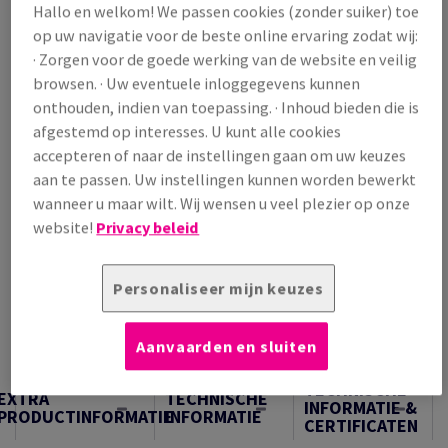
Hallo en welkom! We passen cookies (zonder suiker) toe
/ 1 000 Vel
op uw navigatie voor de beste online ervaring zodat wij:
(220 kg )
· Zorgen voor de goede werking van de website en veilig
OP VOORRAAD
browsen. · Uw eventuele inloggegevens kunnen
Verpakkingsaantallen
onthouden, indien van toepassing. · Inhoud bieden die is
Pak
afgestemd op interesses. U kunt alle cookies
accepteren of naar de instellingen gaan om uw keuzes
aan te passen. Uw instellingen kunnen worden bewerkt
−
+
wanneer u maar wilt. Wij wensen u veel plezier op onze
website!
Privacy beleid
Personaliseer mijn keuzes
Artikel snijden
Aanvaarden en sluiten
Samples
TECHNISCHE
EXTRA
TECHNISCHE
INFORMATIE &
PRODUCTINFORMATIE
INFORMATIE
CERTIFICATEN