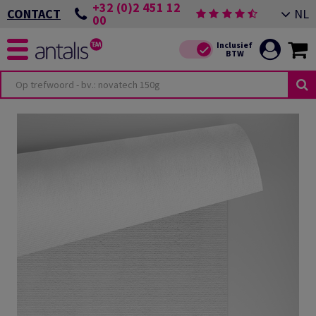
+32 (0)2 451 12
NL
CONTACT
00