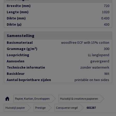
Breedte (mm)
720
Lengte (mm)
1020
Dikte (mm)
0.430
Dikte (µ)
430
Samenstelling
Basismateriaal
woodfree ECF with 15% cotton
Grammage (g/m²)
300
Looprichting
LL langlopend
Aanvoelen
gevergeerd
Technische informatie
zonder watermerk
Basiskleur
Wit
Aantal beprintbare zijden
printable on two sides
Papier, Karton, Enveloppen
Huisstijl & creatieve papieren
Huisstijl papier
Prestige
Conqueror vergé
601287