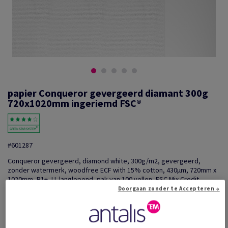
papier Conqueror gevergeerd diamant 300g
720x1020mm ingeriemd FSC®
#601287
Conqueror gevergeerd, diamond white, 300g/m2, gevergeerd,
zonder watermerk, woodfree ECF with 15% cotton, 430µm, 720mm x
1020mm, B1+, LL langlopend, pak van 100 vellen, FSC Mix Credit
Doorgaan zonder te Accepteren →
Extra productinformatie
Delen via e-mail
Prijs incl. BTW
€ 5 556,79