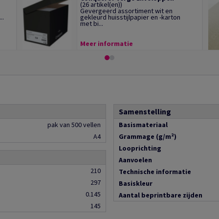
(26 artikel(en))
Gevergeerd assortiment wit en
..
gekleurd huisstijlpapier en -karton
met bi...
Meer informatie
Samenstelling
pak van 500 vellen
Basismateriaal
A4
Grammage (g/m²)
Looprichting
Aanvoelen
210
Technische informatie
297
Basiskleur
0.145
Aantal beprintbare zijden
145