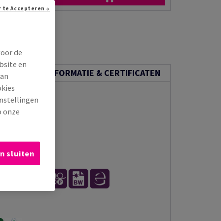
n via e-mail
Doorgaan zonder te Accepteren →
voor de
bsite en
ECHNISCHE INFORMATIE & CERTIFICATEN
van
okies
instellingen
p onze
n sluiten