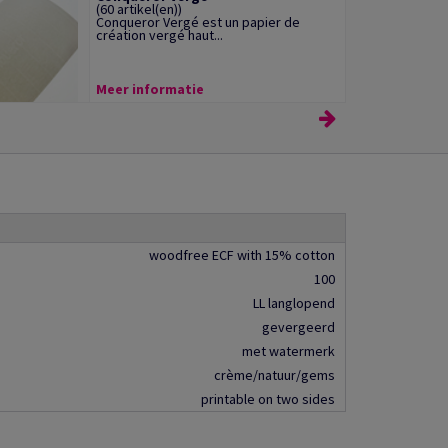
(60 artikel(en))
Conqueror Vergé est un papier de
création vergé haut...
Meer informatie
woodfree ECF with 15% cotton
100
LL langlopend
gevergeerd
met watermerk
crème/natuur/gems
printable on two sides