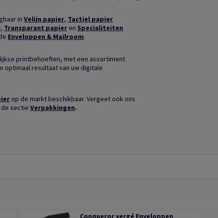
jgbaar in
Velijn papier
,
Tactiel papier
r
,
Transparant papier
en
Specialiteiten
nde
Enveloppen & Mailroom
.
ijkse printbehoeften, met een assortiment
n optimaal resultaat van uw digitale
ier
op de markt beschikbaar. Vergeet ook ons
 de sectie
Verpakkingen
.
Conqueror vergé Enveloppen