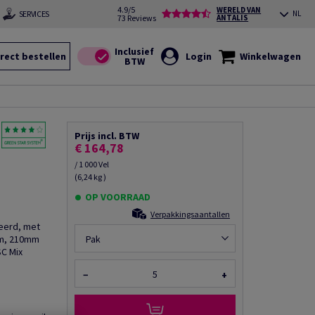
4.9/5
WERELD VAN
SERVICES
NL
73 Reviews
ANTALIS
rect bestellen
Login
Winkelwagen
Prijs incl. BTW
€ 164,78
/ 1 000 Vel
(6,24 kg )
OP VOORRAAD
Verpakkingsaantallen
eerd, met
µm, 210mm
Pak
SC Mix
−
+