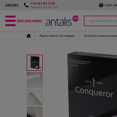
+32 (0)2 451 12 00
CONTACT
9.000+ A
Openingstijden (8h-17h)
EXPLORE MENU
Papier, Karton, Enveloppen
Huisstijl & creatieve papi