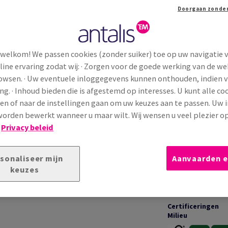
Extra productinformatie
Dele
 welkom! We passen cookies (zonder suiker) toe op uw navigatie 
line ervaring zodat wij: · Zorgen voor de goede werking van de we
TECHNISCHE INFORMATIE
T
rowsen. · Uw eventuele inloggegevens kunnen onthouden, indien 
ng. · Inhoud bieden die is afgestemd op interesses. U kunt alle co
en of naar de instellingen gaan om uw keuzes aan te passen. Uw 
Toepassingen &
gé haut de gamme, reconnu pour sa texture
garanties
orden bewerkt wanneer u maar wilt. Wij wensen u veel plezier o
if. Sa surface structurée apporte élégance et
!
Privacy beleid
onçu pour les documents corporate et
,
présence visuelle
et
qualité d’impression
Bedrukking &
sonaliseer mijn
Aanvaarden e
afwerking
keuzes
Certificeringen
Milieu