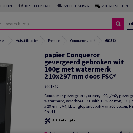
RTIKELEN
DIRECT CONTACT
SNELLE LEVERING
VEILIG BESTELLEN
Di
eren
Huisstijl papier
Prestige
Conqueror vergé
601312
papier Conqueror
gevergeerd gebroken wit
100g met watermerk
210x297mm doos FSC®
#601312
Conqueror gevergeerd, cream, 100g/m2, geverg
watermerk, woodfree ECF with 15% cotton, 145
x 297mm, A4, LL langlopend, pak van 500 vellen, F
Credit
Artikel snijden