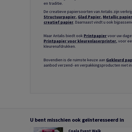
en traditie.
De creatieve papiersoorten van Antalis zijn verkri
Structuurpapier
,
Glad Papier
,
Metallic papie
creatief papier
. Daarnaast vindt u ook bijpasse
Maar Antalis biedt ook
Printpapier
voor uw dagel
Printpapier voor kleurenlaserprinter
, voor ee
kleurenafdrukken.
Bovendien is de ruimste keuze aan
Gekleurd pap
aanbod verzend- en verpakkingsproducten niet in
U bent misschien ook geïnteresseerd in
Coala Event Walk