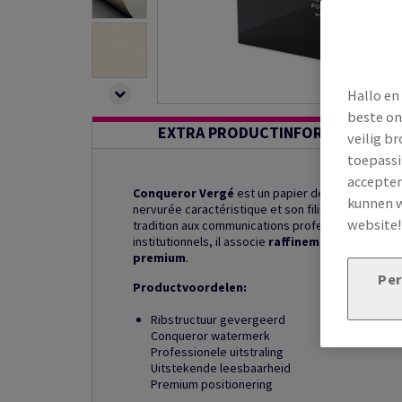
Hallo en
beste on
EXTRA PRODUCTINFORMATIE
veilig b
toepassi
accepter
Conqueror Vergé
est un papier de création ver
kunnen w
nervurée caractéristique et son filigrane distinct
website
tradition aux communications professionnelles. C
institutionnels, il associe
raffinement classique
premium
.
Per
Productvoordelen:
Ribstructuur gevergeerd
Conqueror watermerk
Professionele uitstraling
Uitstekende leesbaarheid
Premium positionering