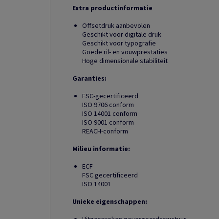
Extra productinformatie
Offsetdruk aanbevolen
Geschikt voor digitale druk
Geschikt voor typografie
Goede ril- en vouwprestaties
Hoge dimensionale stabiliteit
Garanties:
FSC-gecertificeerd
ISO 9706 conform
ISO 14001 conform
ISO 9001 conform
REACH-conform
Milieu informatie:
ECF
FSC gecertificeerd
ISO 14001
Unieke eigenschappen: