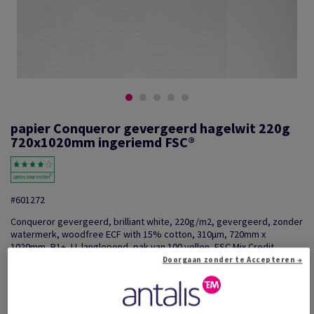
papier Conqueror gevergeerd hagelwit 220g
720x1020mm ingeriemd FSC®
#601272
Conqueror gevergeerd, brilliant white, 220g/m2, gevergeerd, zonder
watermerk, woodfree ECF with 15% cotton, 310µm, 720mm x
1020mm, B1+, LL langlopend, pak van 100 vellen, FSC Mix Credit
Doorgaan zonder te Accepteren →
Extra productinformatie
Delen via e-mail
Prijs incl. BTW
€ 4 074,98