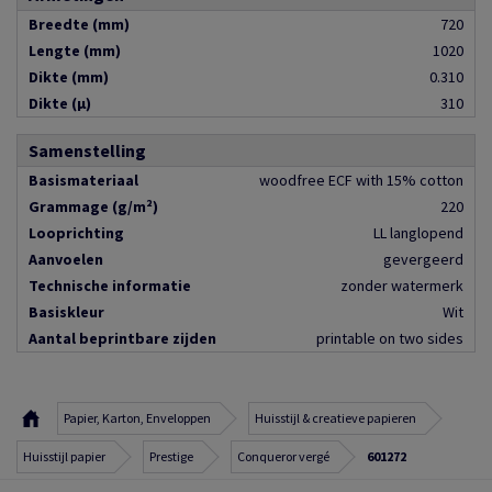
Breedte (mm)
720
Lengte (mm)
1020
Dikte (mm)
0.310
Dikte (µ)
310
Samenstelling
Basismateriaal
woodfree ECF with 15% cotton
Grammage (g/m²)
220
Looprichting
LL langlopend
Aanvoelen
gevergeerd
Technische informatie
zonder watermerk
Basiskleur
Wit
Aantal beprintbare zijden
printable on two sides
Papier, Karton, Enveloppen
Huisstijl & creatieve papieren
Huisstijl papier
Prestige
Conqueror vergé
601272