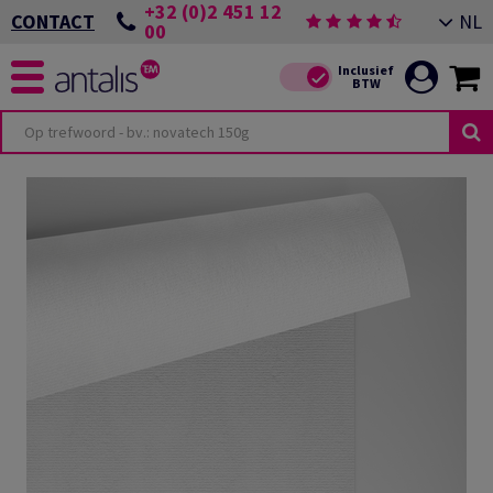
+32 (0)2 451 12
NL
CONTACT
00