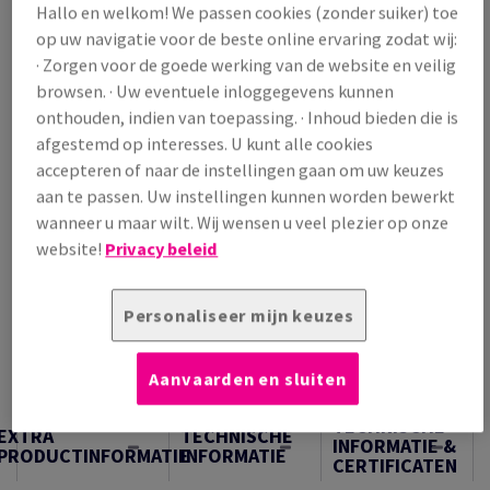
Hallo en welkom! We passen cookies (zonder suiker) toe
/ 1 000 Vel
op uw navigatie voor de beste online ervaring zodat wij:
(162 kg )
· Zorgen voor de goede werking van de website en veilig
OP VOORRAAD
browsen. · Uw eventuele inloggegevens kunnen
Verpakkingsaantallen
onthouden, indien van toepassing. · Inhoud bieden die is
Pak
afgestemd op interesses. U kunt alle cookies
accepteren of naar de instellingen gaan om uw keuzes
aan te passen. Uw instellingen kunnen worden bewerkt
−
+
wanneer u maar wilt. Wij wensen u veel plezier op onze
website!
Privacy beleid
Personaliseer mijn keuzes
Artikel snijden
Aanvaarden en sluiten
Samples
TECHNISCHE
EXTRA
TECHNISCHE
INFORMATIE &
PRODUCTINFORMATIE
INFORMATIE
CERTIFICATEN